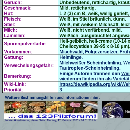
Geruch:
Unbedeutend, rettichartig, krauta
Geschmack:
Mild, rettichartig.
Hut:
1-2 (3) cm Ø, weiß, wellig gerieft,
Fleisch:
Weiß, im Stiel bräunlich, dünn.
Stiel:
Weiß, mit weißem Milchsaft, leicht
Milch:
Weiß, nicht verfärbend, mild.
Lamellen:
Weißlich, ausgebuchtet angewa
Hell-
gelblich
, hell-
creme (10-14 x
Sporenpulverfarbe:
Cheilozystiden
39-95 x 8-18 μm)
Vorkommen:
Mischwald, Folgezersetzer, Frühl
Gattung:
Helmlinge.
Milchweißer Scheinhelmling
,
We
Verwechslungsgefahr:
Tautropfen-Scheinhelmling
.
Einige Autoren trennen den
Wei
Bemerkung:
wiederum finden ihn als Varietät
Wiki-Link:
https://de.wikipedia.org/wiki/
Priorität:
3
Weitere Bestimmungshilfen und Informationen hier:
Letzte Aktualisierung dieser Seite:
Montag, 17. Februar 2025
-
14:01:53
Uhr