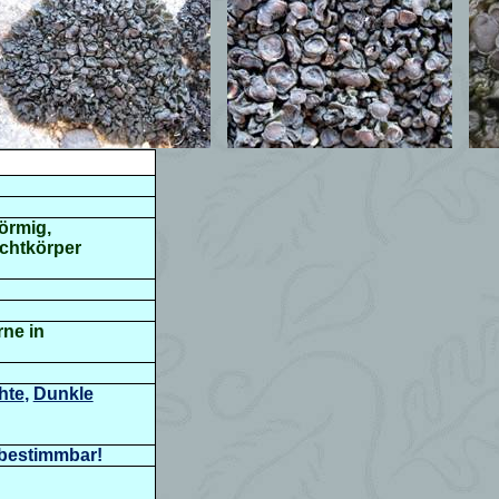
förmig,
uchtkörper
rne in
hte
,
Dunkle
 bestimmbar!