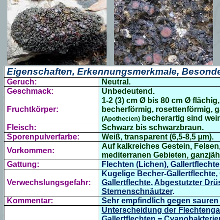
Eigenschaften, Erkennungsmerkmale, Besonde
Geruch:
Neutral.
Geschmack:
Unbedeutend.
1-2 (3) cm Ø bis 80 cm Ø flächi
Fruchtkörper:
becherförmig, rosettenförmig, g
becherartig sind wei
(Apothecien)
Fleisch:
Schwarz bis schwarzbraun.
Sporenpulverfarbe:
Weiß, transparent (6,5-8,5 µm).
Auf kalkreiches Gestein, Felsen
Vorkommen:
mediterranen Gebieten, ganzjähr
Gattung:
Flechten (Lichen), Gallertflecht
Kugelige Becher-Gallertflechte
,
Verwechslungsgefahr:
Gallertflechte
,
Abgestutzter Drü
Sternenschnäutzer
.
Kommentar:
Sehr empfindlich gegen sauren 
Unterscheidung der Flechtenga
Gallertflechten = Cyanobakterie