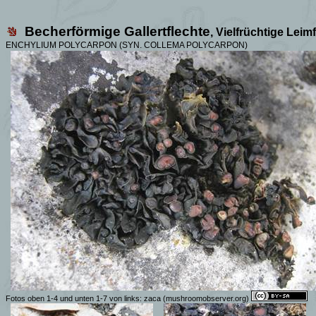
Becherförmige Gallertflechte
, Vielfrüchtige Leim
ENCHYLIUM POLYCARPON
(SYN. COLLEMA POLYCARPON)
Fotos oben 1-4 und unten 1-7 von links:
zaca
(mushroomobserver.org)