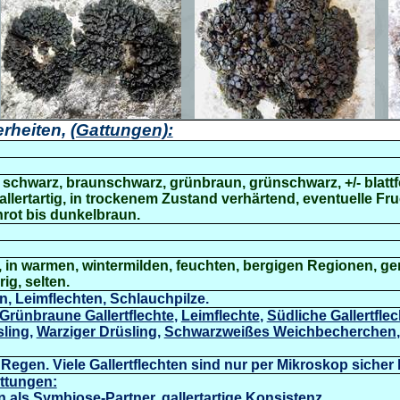
rheiten,
(Gattungen):
g, schwarz, braunschwarz, grünbraun, grünschwarz, +/- blatt
allertartig, in trockenem Zustand verhärtend, eventuelle Fr
nrot bis dunkelbraun.
, in warmen, wintermilden, feuchten, bergigen Regionen, ge
ig, selten.
en, Leimflechten, Schlauchpilze.
Grünbraune Gallertflechte
,
Leimflechte
,
Südliche Gallertflec
sling
,
Warziger Drüsling
,
Schwarzweißes Weichbecherchen
,
Regen. Viele Gallertflechten sind nur per Mikroskop sicher
ttungen:
n als Symbiose-Partner, gallertartige Konsistenz.