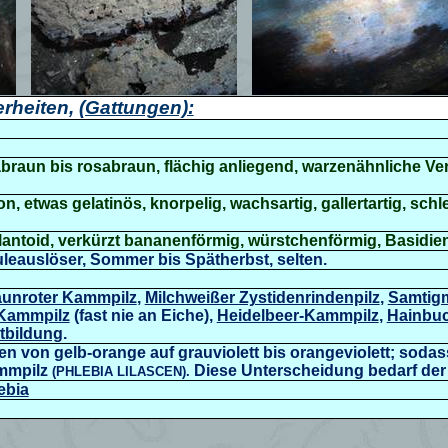
rheiten,
(Gattungen):
lilabraun bis rosabraun, flächig anliegend, warzenähnliche 
on, etwas gelatinös, knorpelig, wachsartig, gallertartig, sch
llantoid, verkürzt bananenförmig, würstchenförmig, Basidien
uleauslöser, Sommer bis Spätherbst, selten.
aunroter Kammpilz
,
Milchweißer Zystidenrindenpilz
,
Samtigm
 Kammpilz
(fast nie an Eiche),
Heidelbeer-Kammpilz
,
Hainbuc
utbildung
.
en von gelb-orange auf grauviolett bis orangeviolett; soda
mmpilz
Diese Unterscheidung bedarf der
(
PHLEBIA LILASCEN)
.
ebia