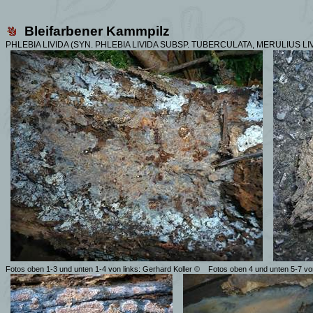
Bleifarbener Kammpilz
PHLEBIA LIVIDA (SYN.
PHLEBIA LIVIDA SUBSP. TUBERCULATA, MERULIUS LIV
Fotos oben 1-3 und unten 1-4 von links:
Gerhard Koller
©
Fotos oben 4 und unten 5-7 vo