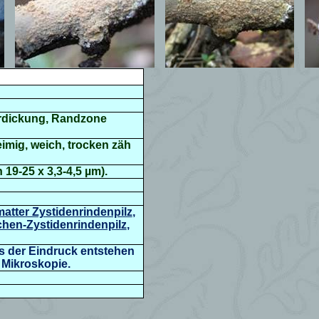
Verdickung, Randzone
leimig, weich, trocken zäh
 19-25 x 3,3-4,5 µm).
atter Zystidenrindenpilz
,
hen-Zystidenrindenpilz
,
ss der Eindruck entstehen
 Mikroskopie.