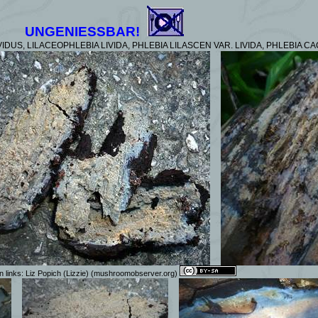
UNGENIESSBAR!
IDUS, LILACEOPHLEBIA LIVIDA, PHLEBIA LILASCEN VAR.
LIVIDA, PHLEBIA CA
n links:
Liz Popich (Lizzie)
(mushroomobserver.org)