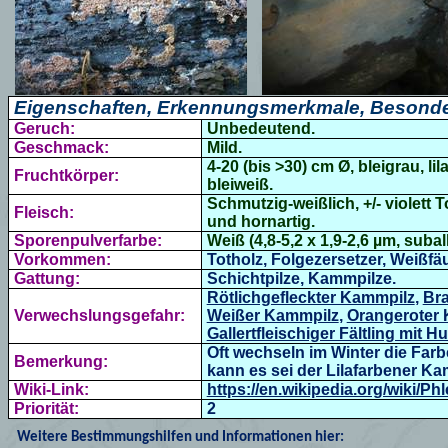
Eigenschaften, Erkennungsmerkmale, Besonde
Geruch:
Unbedeutend.
Geschmack:
Mild.
4-20 (bis >30) cm Ø, bleigrau, 
Fruchtkörper:
bleiweiß.
Schmutzig-weißlich, +/- violett T
Fleisch:
und hornartig.
Sporenpulverfarbe:
Weiß (4,8-5,2 x 1,9-2,6 µm, suba
Vorkommen:
Totholz, Folgezersetzer, Weißfä
Gattung:
Schichtpilze, Kammpilze.
Rötlichgefleckter Kammpilz
,
Br
Verwechslungsgefahr:
Weißer Kammpilz
,
Orangeroter
Gallertfleischiger Fältling mit H
Oft wechseln im Winter die Farb
Bemerkung:
kann es sei der
Lilafarbener
Ka
Wiki-Link:
https://en.wikipedia.org/wiki/Phl
Priorität:
2
Weitere Bestimmungshilfen und Informationen hier: