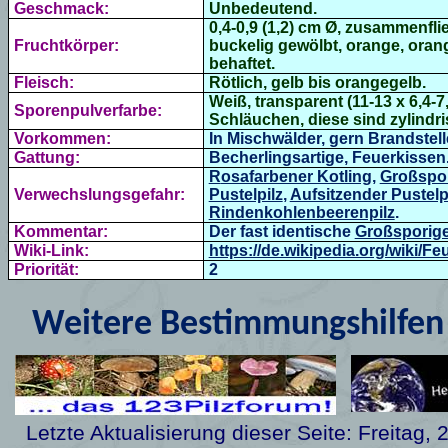
Geschmack:
Unbedeutend.
0,4-0,9 (1,2) cm Ø, zusammenfli
Fruchtkörper:
buckelig gewölbt, orange, orang
behaftet.
Fleisch:
Rötlich, gelb bis orangegelb.
Weiß, transparent (
11-13 x 6,4-
Sporenpulverfarbe:
Schläuchen, diese sind zylindri
Vorkommen:
In Mischwälder, gern Brandstell
Gattung:
Becherlingsartige, Feuerkissen
R
osafarbener Kotling
,
Großspor
Verwechslungsgefahr:
Pustelpilz
,
Aufsitzender Pustelp
Rindenkohlenbeerenpilz
.
Kommentar:
Der f
ast identische
Großsporige
Wiki-Link:
https://de.wikipedia.org/wiki/F
Priorität:
2
Weitere Bestimmungshilfen 
Letzte Aktualisierung dieser Seite:
Freitag, 