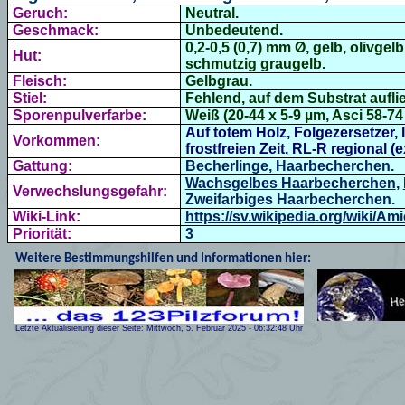
Geruch:
Neutral.
Geschmack:
Unbedeutend.
0,2-0,5 (0,7) mm Ø, gelb, olivge
Hut:
schmutzig graugelb.
Fleisch:
Gelbgrau.
Stiel:
Fehlend, auf dem Substrat aufli
Sporenpulverfarbe:
Weiß (20-44 x 5-9 µm, Asci 58-74 
Auf totem Holz, Folgezersetzer, 
Vorkommen:
frostfreien Zeit, RL-R regional (e
Gattung:
Becherlinge, Haarbecherchen.
Wachsgelbes Haarbecherchen
,
Verwechslungsgefahr:
Zweifarbiges Haarbecherc
hen
.
Wiki-Link:
https://sv.wikipedia.org/wiki/Am
Priorität:
3
Weitere Bestimmungshilfen und Informationen hier:
Letzte Aktualisierung dieser Seite:
Mittwoch, 5. Februar 2025
-
06:32:48
Uhr