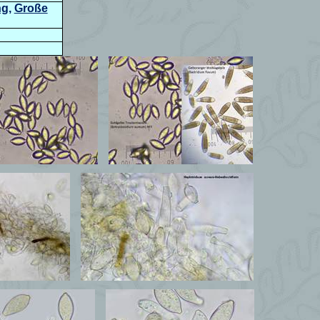
ng
,
Große