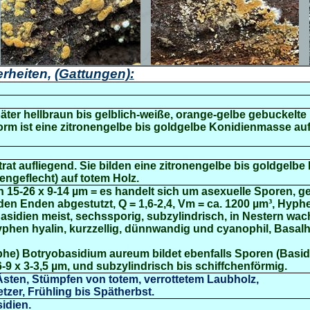
rheiten,
(Gattungen):
später hellbraun bis gelblich-weiße, orange-gelbe gebuckelte
orm ist eine zitronengelbe bis goldgelbe Konidienmasse au
trat aufliegend. Sie bilden eine zitronengelbe bis goldgelbe
geflecht) auf totem Holz.
n 15-26 x 9-14 µm = es handelt sich um asexuelle Sporen, ge
den Enden abgestutzt, Q = 1,6-2,4, Vm = ca. 1200 µm³, Hyph
sidien meist, sechssporig, subzylindrisch, in Nestern wa
phen hyalin, kurzzellig, dünnwandig und cyanophil, Basa
phe)
Botryobasidium
aureum
bildet ebenfalls Sporen (Basid
6-9 x 3-3,5 µm, und subzylindrisch bis schiffchenförmig.
ten, Stümpfen von totem, verrottetem Laubholz,
tzer, Frühling bis Spätherbst.
idien.