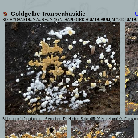
Goldgelbe Traubenbasidie
BOTRYOBASIDIUM AUREUM (SYN. HAPLOTRICHUM DUBIUM, ALYSIDIUM DU
Bilder oben 1+2 und unten 1-6 von links: Dr. Herbert Seiler (85402 Kranzberg) ©
Fotos ob