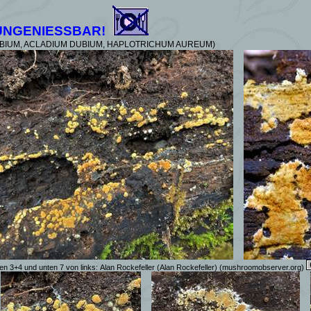
UNGENIESSBAR!
BIUM, ACLADIUM DUBIUM, HAPLOTRICHUM AUREUM)
en 3+4 und unten 7 von links:
Alan Rockefeller (Alan Rockefeller)
(mushroomobserver.org)