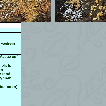
f weißem
 Masse auf
lblich,
en
chsend,
lhyphen
iosporen),