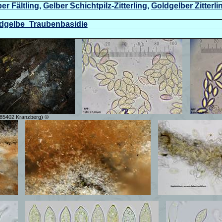
er Fältling
,
Gelber Schichtpilz-Zitterling
,
Goldgelber Zitterli
oldgelbe_Traubenbasidie
r (85402 Kranzberg) ©