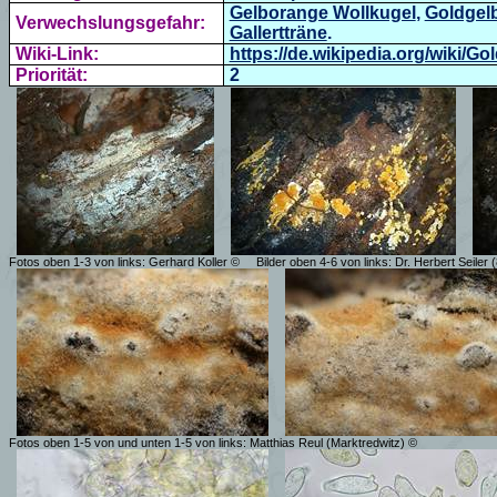
Gelborange Wollkugel
,
Goldgelb
Verwechslungsgefahr:
Gallertträne
.
Wiki-Link:
https://de.wikipedia.org/wiki/G
Priorität:
2
Fotos oben 1-3 von links:
Gerhard Koller
©
Bilder oben 4-6 von links: Dr. Herbert Seile
Fotos oben 1-5 von und unten 1-5 von links: Matthias Reul (Marktredwitz) ©