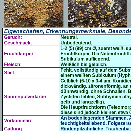
Eigenschaften, Erkennungsmerkmale, Besonde
Geruch:
Neutral.
Geschmack:
Unbedeutend.
1-2 (5) (99) cm Ø, zuerst weiß, 
Fruchtkörper:
Fruchtkörper. Die Nebenfruchtf
Subikulum aufliegend.
Fleisch:
Weißlich bis gelblich.
Fehlt, vollständig auf dem Subs
Stiel:
einem weißen Subikulum (Hyphen
Gelblich (6-10 x 3-4 µm, Konidie
dickwändig, zitronenförmig, an 
dünnwandig, ohne Schnallen. Ba
Sporenpulverfarbe:
Zystiden fehlen, Subhymenialhy
gelb und langzellig).
Die Hauptfruchtform (Teleomor
diese sind jedoch kleiner, etwa 
An bodenliegenden Stämmen, Äs
Vorkommen:
feuchtigkeitsliebend, Folgezerse
Gattung:
Rindenpilzähnliche,
Traubenbas