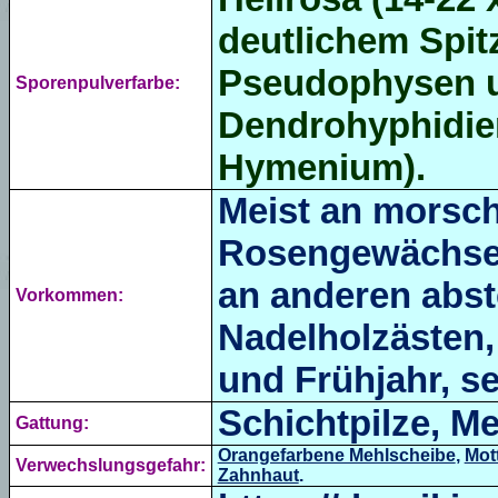
deutlichem Spit
Pseudophysen u
Sporenpulverfarbe:
Dendrohyphidie
Hymenium).
Meist an morsch
Rosengewächsen
an anderen abst
Vorkommen:
Nadelholzästen,
und Frühjahr, se
Schichtpilze, M
Gattung:
Orangefarbene Mehlscheibe
,
Mot
Verwechslungsgefahr:
Zahnhaut
.