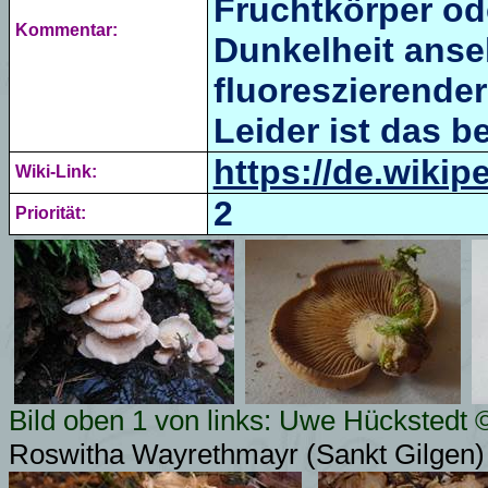
Fruchtkörper ode
Kommentar:
Dunkelheit anseh
fluoreszierender
Leider ist das b
https://de.wiki
Wiki-Link:
2
Priorität:
Bild oben 1 von links: Uwe Hückstedt 
Roswitha Wayrethmayr (Sankt Gilgen)