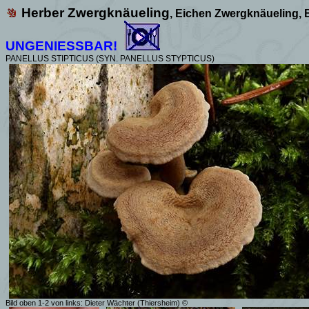
Herber Zwergknäueling
, Eichen Zwergknäueling,
B
UNGENIESSBAR!
PANELLUS STIPTICUS (SYN. PANELLUS STYPTICUS)
Bild oben 1-2 von links: Dieter Wächter (Thiersheim) ©