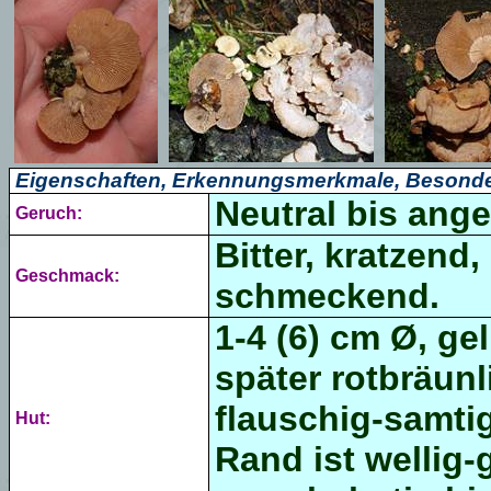
Eigenschaften, Erkennungsmerkmale, Besonde
Neutral bis ange
Geruch:
Bitter, kratzend,
Geschmack:
schmeckend
.
1-4 (6) cm Ø, ge
später rotbräunl
flauschig-samti
Hut:
Rand ist wellig-g