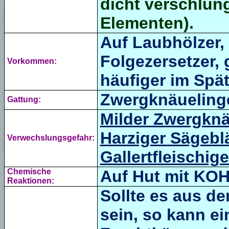
dicht verschlung
Elementen
).
Auf Laubhölzer,
Folgezersetzer, 
Vorkommen:
häufiger im Spä
Zwergknäuelinge
Gattung:
Milder Zwergknä
Harziger Sägeblä
Verwechslungsgefahr:
Gallertfleischi
Chemische
Auf Hut mit KOH
Reaktionen:
Sollte es aus d
sein, so kann e