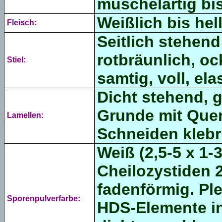
muschelartig bis
Weißlich bis hel
Fleisch:
Seitlich stehend
rotbräunlich, oc
Stiel:
samtig,
voll, ela
Dicht stehend, g
Grunde mit Quer
Lamellen:
Schneiden klebr
Weiß (2,5-5 x 1-
Cheilozystiden 2
fadenförmig. Ple
Sporenpulverfarbe:
HDS-Elemente in 