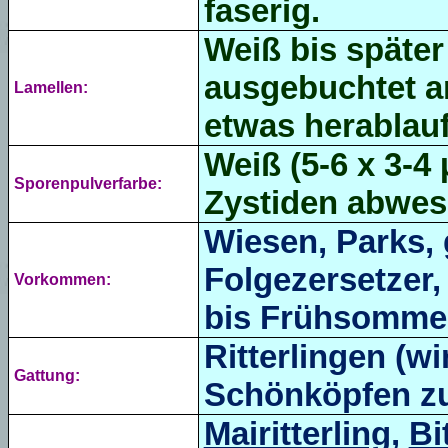
faserig
.
Weiß bis später
ausgebuchtet 
Lamellen:
etwas herablau
Weiß (5-6 x 3-4 
Sporenpulverfarbe:
Zystiden abwes
Wiesen, Parks,
Folgezersetzer,
Vorkommen:
bis Frühsommer
Ritterlingen (wi
Gattung:
Schönköpfen zu
Mairitterling
,
Bi