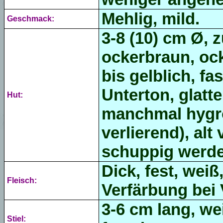
Mehlig, mild.
Geschmack:
3-8 (10) cm Ø, 
ockerbraun, oc
bis gelblich, fa
Unterton, glatt
Hut:
manchmal hygr
verlierend), alt
schuppig werd
Dick, fest, weiß
Fleisch:
Verfärbung bei 
3-6 cm lang, wei
Stiel: