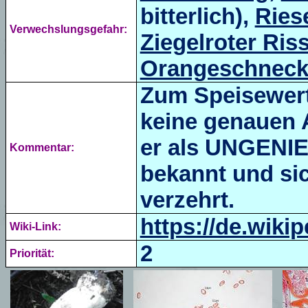
bitterlich),
Ries
Verwechslungsgefahr:
Ziegelroter Riss
Orangeschneck
Zum Speisewert
keine genauen A
er als UNGENIES
Kommentar:
bekannt und si
verzehrt.
https://de.wikip
Wiki-Link:
2
Priorität: