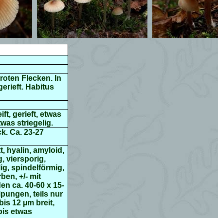
roten Flecken. In
gerieft. Habitus
ft, gerieft, etwas
was striegelig.
k. Ca. 23-27
t, hyalin, amyloid,
, viersporig,
ig, spindelförmig,
ben, +/- mit
en ca. 40-60 x 15-
lpungen, teils nur
bis 12 µm breit,
bis etwas