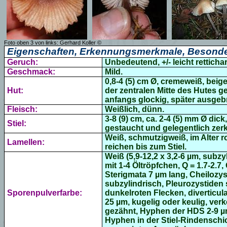
Foto oben 3 von links: Gerhard Koller ©
Eigenschaften, Erkennungsmerkmale, Besonde
Geruch:
Unbedeutend, +/- leicht rettichar
Geschmack:
Mild.
0,8-4 (5) cm Ø, cremeweiß, beig
Hut:
der zentralen Mitte des Hutes gen
anfangs glockig, später ausgebr
Fleisch:
Weißlich, dünn.
3-8 (9) cm, ca. 2-4 (5) mm Ø dick
Stiel:
gestaucht und gelegentlich zerkl
Weiß, schmutzigweiß, im Alter r
Lamellen:
reichen bis zum Stiel.
Weiß (5,9-12,2 x 3,2-6 µm, subzyl
mit 1-4
Öltröpfchen,
Q = 1.7-2.7,
Sterigmata 7 µm lang, Cheilozyst
subzylindrisch, Pleurozystiden 
Sporenpulverfarbe:
dunkelroten Flecken, diverticula
25 µm,
kugelig oder keulig, verk
gezähnt, Hyphen der HDS 2-9 µm
Hyphen in der Stiel-Rindenschic