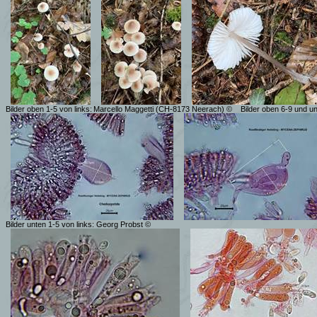
Bilder oben 1-5 von links:
Marcello Maggetti (CH-8173 Neerach) ©
Bilder oben 6-9 und u
Bilder unten 1-5 von links: Georg Probst ©