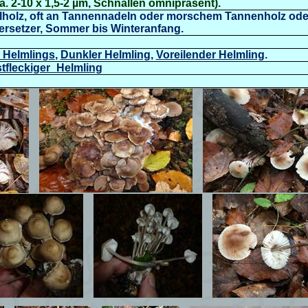
 2-10 x 1,5-2 µm, Schnallen omnipräsent).
holz, oft an
Tannennadeln oder morschem Tannenholz ode
rsetzer, Sommer bis Winteranfang.
 Helmlings
,
Dunkler Helmling
,
Voreilender Helmling
.
stfleckiger_Helmling