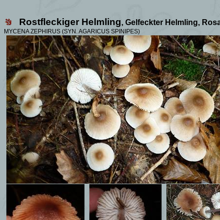
Rostfleckiger Helmling
, Gelfeckter Helmling, Ros
MYCENA ZEPHIRUS (SYN. AGARICUS SPINIPES)