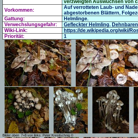
verzweigten Auswüchsen von ca.
Auf verrotteten Laub- und Nadel
Vorkommen:
abgestorbenen Blättern,
Folgeze
Gattung:
Helmlinge.
Verwechslungsgefahr:
Gefleckter Helmling
,
Dehnbaren
Wiki-Link:
https://de.wikipedia.org/wiki/Ro
Priorität:
1
Bilder oben
7+8 von links: Peter Kresitschnig ©