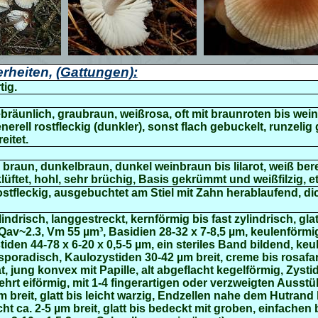
rheiten,
(Gattungen):
tig.
ebräunlich, graubraun, weißrosa, oft mit braunroten bis wein
erell rostfleckig (dunkler), sonst flach gebuckelt, runzelig 
eitet.
, braun, dunkelbraun, dunkel weinbraun bis lilarot, weiß berei
üftet, hohl, sehr brüchig, Basis gekrümmt und weißfilzig, et
ostfleckig, ausgebuchtet am Stiel mit Zahn herablaufend, dic
indrisch, langgestreckt, kernförmig bis fast zylindrisch, glat
 Qav~2.3, Vm 55 µm³, Basidien 28-32 x 7-8,5 µm, keulenförmig
iden 44-78 x 6-20 x 0,5-5 µm, ein steriles Band bildend, keul
sporadisch, Kaulozystiden 30-42 µm breit, creme bis rosafar
t, jung konvex mit Papille, alt abgeflacht kegelförmig, Zystid
ehrt eiförmig, mit 1-4 fingerartigen oder verzweigten Ausstü
 breit,
glatt bis leicht warzig, Endzellen nahe dem Hutrand 
ht ca.
2-5 µm breit, glatt bis bedeckt mit groben, einfachen 