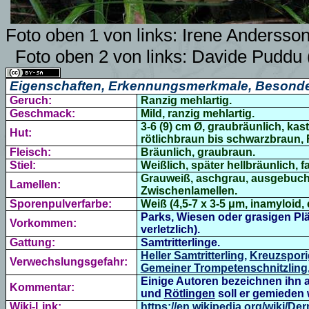
Foto
oben 1 von links: Irene Andersso
Foto
oben 2 von links: Davide Puddu
Eigenschaften, Erkennungsmerkmale, Besonde
Geruch:
Ranzig mehlartig.
Geschmack:
Mild, ranzig mehlartig.
3-6 (9) cm Ø,
graubräunlich, kasta
Hut:
rötlichbraun bis schwarzbraun,
Fleisch:
Bräunlich, graubraun.
Stiel:
Weißlich, später hellbräunlich, f
Grauweiß, aschgrau, ausgebuchte
Lamellen:
Zwischenlamellen.
Sporenpulverfarbe:
Weiß (4,5-7 x 3-5 μm, inamyloid, 
Parks, Wiesen oder grasigen Plä
Vorkommen:
verletzlich).
Gattung:
Samtritterlinge.
Heller Samtritterling
,
Kreuzspori
Verwechslungsgefahr:
Gemeiner Trompetenschnitzling
Einige Autoren bezeichnen ihn 
Kommentar:
und
Rötlingen
soll er gemieden
Wiki-Link:
https://en.wikipedia.org/wiki/D