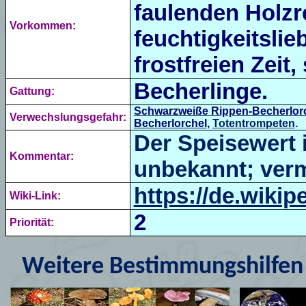
faulenden Holzr
Vorkommen:
feuchtigkeitslie
frostfreien Zeit
Becherlinge.
Gattung:
Schwarzweiße Rippen-Becherlor
Verwechslungsgefahr:
Becherlorchel
,
Totentrompeten
.
Der Speisewert 
Kommentar:
unbekannt; vermu
https://de.wikip
Wiki-Link:
2
Priorität:
Weitere Bestimmungshilfen 