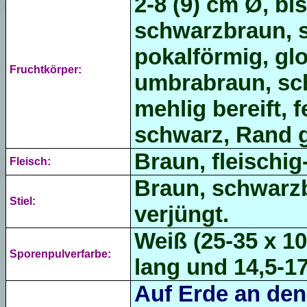
2-8 (9) cm Ø, bi
schwarzbraun, 
pokalförmig, gl
Fruchtkörper:
umbrabraun, sch
mehlig bereift, f
schwarz, Rand g
Braun,
fleischig
Fleisch:
Braun, schwarz
Stiel:
verjüngt.
Weiß (
25-35 x 1
Sporenpulverfarbe:
lang und 14,5-17
Auf Erde an den