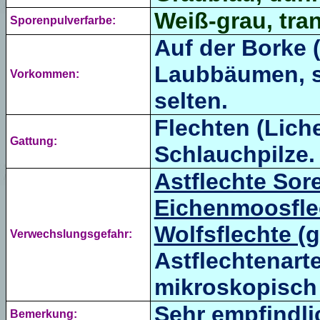
Weiß-grau, tran
Sporenpulverfarbe:
Auf der Borke 
Laubbäumen, se
Vorkommen:
selten.
Flechten (Liche
Gattung:
Schlauchpilze.
Astflechte Sor
Eichenmoosfle
Wolfsflechte (g
Verwechslungsgefahr:
Astflechtenart
mikroskopisch 
Sehr empfindli
Bemerkung: