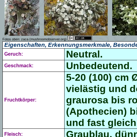
Fotos oben:
zaca
(mushroomobserver.org)
Eigenschaften, Erkennungsmerkmale, Besonde
Neutral.
Geruch:
Unbedeutend.
Geschmack:
5-20 (100) cm 
vielästig und 
graurosa bis r
Fruchtkörper:
(Apothecien) b
und fast gleich
Graublau, dün
Fleisch: