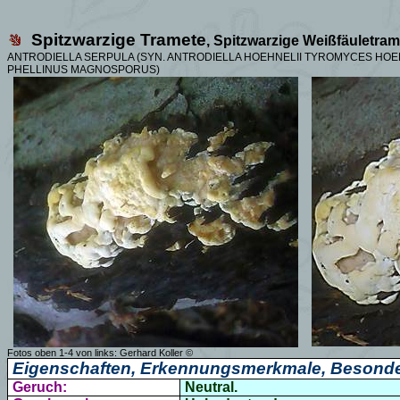
Spitzwarzige Tramete
,
Spitzwarzige Weißfäuletram
ANTRODIELLA SERPULA (SYN.
ANTRODIELLA HOEHNELII
TYROMYCES HOEHN
PHELLINUS MAGNOSPORUS)
Fotos oben 1-4 von links:
Gerhard Koller
©
Eigenschaften, Erkennungsmerkmale, Besonde
Geruch:
Neutral.