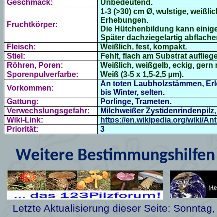
Geschmack:
Unbedeutend.
1-3 (>30) cm Ø, wulstige, weißli
Erhebungen.
Fruchtkörper:
Die Hütchenbildung kann einige
Später dachziegelartig abflache
Fleisch:
Weißlich, fest, kompakt.
Stiel:
Fehlt, flach am Substrat auflieg
Röhren, Poren:
Weißlich, weißgelb, eckig, gern
Sporenpulverfarbe:
Weiß (3-5 x 1,5-2,5 µm).
An toten Laubholzstämmen, Erle
Vorkommen:
bis Winter, selten.
Gattung:
Porlinge, Trameten.
Verwechslungsgefahr:
Milchweißer Zystidenrindenpilz
Wiki-Link:
https://en.wikipedia.org/wiki/Ant
Priorität:
3
Weitere Bestimmungshilfen 
Letzte Aktualisierung dieser Seite:
Sonntag,