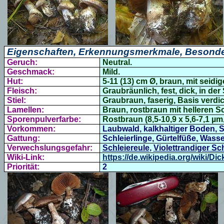
Eigenschaften, Erkennungsmerkmale, Besonde
Geruch:
Neutral.
Geschmack:
Mild.
Hut:
5-11 (13) cm Ø,
braun, mit seidig
Fleisch:
Graubräunlich, fest, dick, in der 
Stiel:
Graubraun, faserig, Basis verdic
Lamellen:
Braun, rostbraun mit helleren S
Sporenpulverfarbe:
Rostbraun
(8,5-10,9 x 5,6-7,1 µm,
Vorkommen:
Laubwald, kalkhaltiger Boden, S
Gattung:
Schleierlinge, Gürtelfüße, Wass
Verwechslungsgefahr:
Schleiereule
,
Violettrandiger Sc
Wiki-Link:
https://de.wikipedia.org/wiki
Priorität:
2