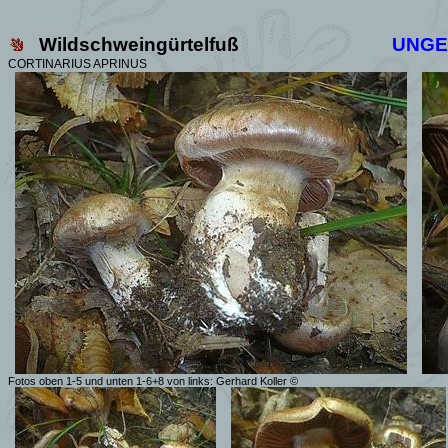
Wildschweingürtelfuß
UNGE
CORTINARIUS APRINUS
Fotos oben 1-5 und unten 1-6+8 von links: Gerhard Koller ©