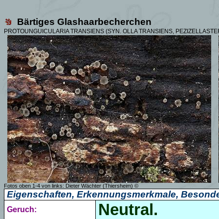
Bärtiges Glashaarbecherchen
PROTOUNGUICULARIA TRANSIENS (SYN. OLLA TRANSIENS, PEZIZELLASTE
Fotos oben 1-4 von links: Dieter Wächter (Thiersheim) ©
Eigenschaften, Erkennungsmerkmale, Besonde
Neutral.
Geruch: