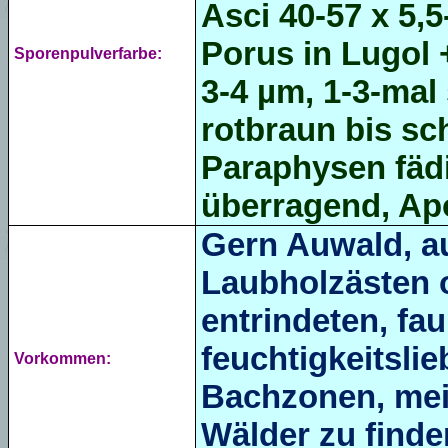
Asci
40-57 x 5,
Porus in Lugol 
Sporenpulverfarbe:
3-4 µm, 1-3-mal 
rotbraun bis sc
Paraphysen fädig
überragend,
Apo
Gern Auwald, au
Laubholzästen 
entrindeten, fa
feuchtigkeitsli
Vorkommen:
Bachzonen, mei
Wälder zu finde