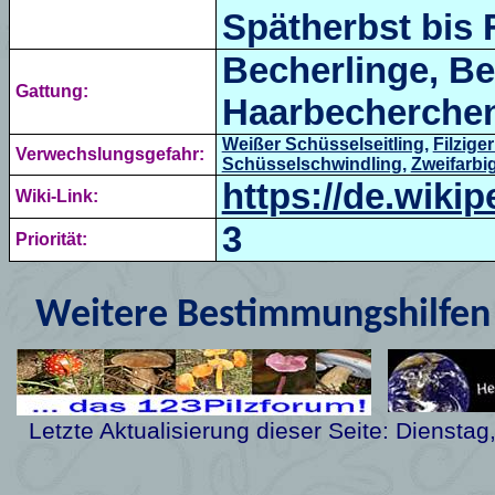
Spätherbst bis 
Becherlinge, Be
Gattung:
Haarbecherchen
Weißer Schüsselseitling
,
Filzige
Verwechslungsgefahr:
Schüsselschwindling
,
Zweifarbi
https://de.wiki
Wiki-Link:
3
Priorität:
Weitere Bestimmungshilfen 
Letzte Aktualisierung dieser Seite:
Dienstag