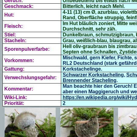
Geruch:
Unbedeutend bis etwas nach Me
Geschmack:
Bitterlich, leicht nach Mehl.
4-11 (13) cm Ø, azurblau, violett
Hut:
Rand, Oberfläche struppig,
fein
Im Hut bläulich zoniert, Mitte w
Fleisch:
Durchschnitt, sehr zäh.
Stiel:
Dunkelbraun, schmutzigbraun, ka
Stacheln:
Grau, weißlich-blau, blaugrau, a
Hell oliv-graubraun bis zimtbraun
Sporenpulverfarbe:
Septen ohne Schnallen, Zystide
Mischwald, gern Kiefer, Fichte,
Vorkommen:
RL2 Deutschland (stark gefährde
Gattung:
Korkstachelinge.
Schwarzer Korkstacheling
,
Schw
Verwechslungsgefahr:
Brennender Stacheling
.
Man beachte hier den Geruch! E
Kommentar:
aber einen Maggigeruch und we
Wiki-Link:
https://en.wikipedia.org/wiki/H
Priorität:
2