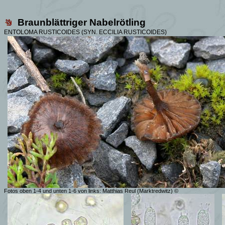
Braunblättriger Nabelrötling
ENTOLOMA RUSTICOIDES (SYN. ECCILIA RUSTICOIDES)
Fotos oben 1-4 und unten 1-6 von links: Matthias Reul (Marktredwitz) ©