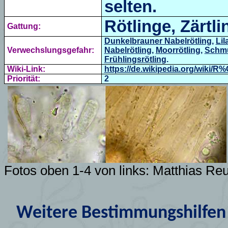
selten.
Rötlinge, Zärtli
Gattung:
Dunkelbrauner Nabelrötling
,
Lil
Verwechslungsgefahr:
Nabelrötling
,
Moorrötling
,
Schmu
Frühlingsrötling
.
Wiki-Link:
https://de.wikipedia.org/wiki/R
Priorität:
2
Fotos oben 1-4 von links: Matthias Reu
Weitere Bestimmungshilfen 