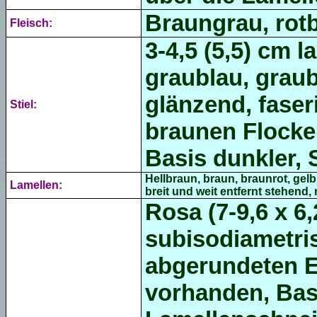
Braungrau, rot
Fleisch:
3-4,5 (5,5) cm l
graublau, graubr
glänzend, faser
Stiel:
braunen Flocken
Basis dunkler, 
Hellbraun, braun, braunrot, ge
Lamellen:
breit und weit entfernt stehend,
Rosa (7-9,6 x 6,
subisodiametris
abgerundeten 
vorhanden, Basi