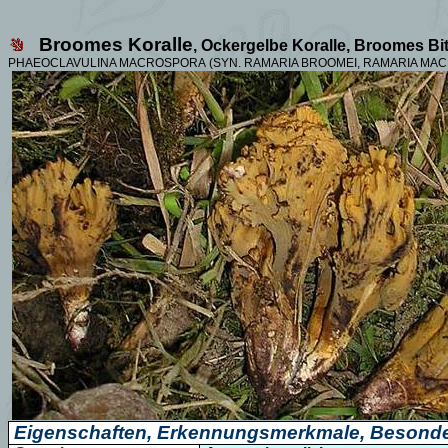
Broomes Koralle
, Ockergelbe Koralle, Broomes Bit
PHAEOCLAVULINA MACROSPORA
(SYN. RAMARIA BROOMEI,
RAMARIA MAC
Eigenschaften, Erkennungsmerkmale, Besonde