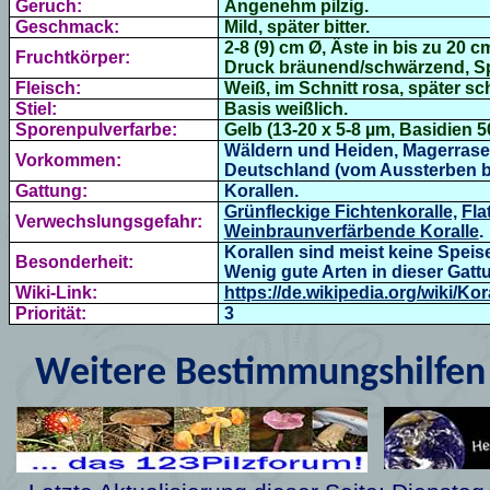
Geruch:
Angenehm pilzig.
Geschmack:
Mild, später bitter.
2-8 (9) cm Ø, Äste in bis zu 20 c
Fruchtkörper:
Druck bräunend/schwärzend, Spi
Fleisch:
Weiß, im Schnitt rosa, später s
Stiel:
Basis weißlich.
Sporenpulverfarbe:
Gelb (13-20 x 5-8 µm, Basidien 5
Wäldern und Heiden, Magerrasen
Vorkommen:
Deutschland (vom Aussterben b
Gattung:
Korallen.
Grünfleckige Fichtenkoralle,
Fla
Verwechslungsgefahr:
Weinbraunverfärbende Koralle
.
Korallen sind meist keine Speis
Besonderheit:
Wenig gute Arten in dieser Gatt
Wiki-Link:
https://de.wikipedia.org/wiki/Kor
Priorität:
3
Weitere Bestimmungshilfen 