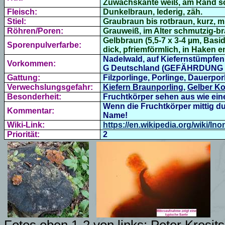
Zuwachskante weiß, am Rand s
Fleisch:
Dunkelbraun, lederig, zäh.
Stiel:
Graubraun bis rotbraun, kurz, 
Röhren/Poren:
Grauweiß, im Alter schmutzig-br
Gelbbraun (5,5-7 x 3-4 µm, Basid
Sporenpulverfarbe:
dick, pfriemförmlich, in Haken 
Nadelwald, auf Kiefernstümpfen 
Vorkommen:
G Deutschland (GEFÄHRDUNG 
Gattung:
Filzporlinge, Porlinge, Dauerpor
Verwechslungsgefahr:
Kiefern Braunporling
,
Gelber Ko
Besonderheit:
Fruchtkörper sehen aus wie ei
Wenn die Fruchtkörper mittig d
Kommentar:
Name!
Wiki-Link:
https://en.wikipedia.org/wiki/In
Priorität:
2