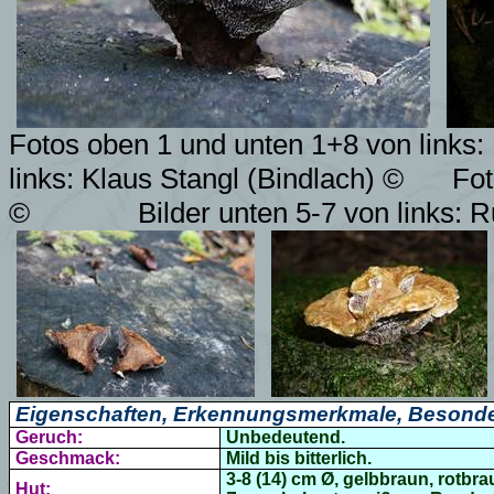
Fotos oben 1 und unten 1+8 von links:
links:
Klaus Stangl (Bindlach)
©
Fot
©
Bilder unten 5-7 von links: 
Eigenschaften, Erkennungsmerkmale, Besonde
Geruch:
Unbedeutend.
Geschmack:
Mild bis bitterlich.
3-8 (14) cm Ø,
gelbbraun, rotbrau
Hut: