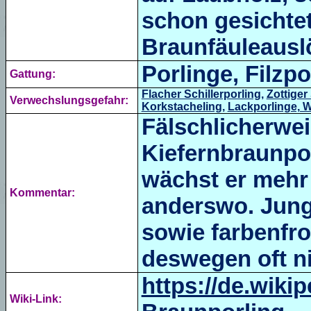
schon gesichtet
Braunfäuleauslö
Porlinge, Filzpo
Gattung:
Flacher Schillerporling
,
Zottiger
Verwechslungsgefahr:
Korkstacheling
,
Lackporlinge, W
Fälschlicherwei
Kiefernbraunpo
wächst er mehr 
Kommentar:
anderswo. Jung,
sowie farbenfro
deswegen oft ni
https://de.wikip
Wiki-Link: