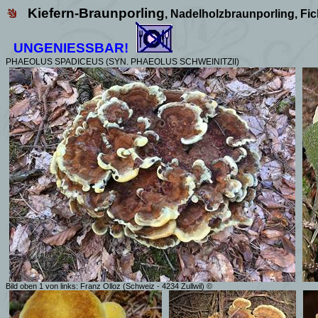
Kiefern-Braunporling
, Nadelholzbraunporling, Fi
UNGENIESSBAR!
PHAEOLUS
SPADICEUS (SYN.
PHAEOLUS SCHWEINITZII)
Bild oben 1 von links: Franz Olloz (Schweiz - 4234 Zullwil) ©