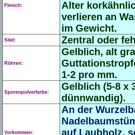
Alter korkähnli
Fleisch:
verlieren an Wa
im Gewicht.
Zentral oder fe
Stiel:
Gelblich, alt gr
Guttationstropf
Röhren:
1-2 pro mm.
Gelblich (
5-8 x 
Sporenpulverfarbe:
dünnwandig)
.
An der Wurzelb
Nadelbaumstümp
auf Laubholz, 
Vorkommen: