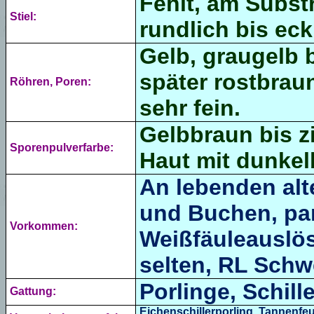
Fehlt, am Subs
Stiel:
rundlich bis ecki
Gelb, graugelb b
später rostbraun
Röhren, Poren:
sehr fein.
Gelbbraun bis zi
Sporenpulverfarbe:
Haut mit dunkel
An lebenden al
und Buchen, par
Vorkommen:
Weißfäuleauslös
selten, RL Schwe
Porlinge, Schill
Gattung:
Eichenschillerporling
,
Tannenfe