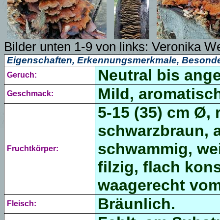
Bilder unten 1-9 von links: Veronika W
Eigenschaften, Erkennungsmerkmale, Besonde
Neutral bis ange
Geruch:
Mild, aromatisch
Geschmack:
5-15 (35) cm Ø, 
schwarzbraun, a
schwammig, weic
Fruchtkörper:
filzig, flach ko
waagerecht vom
Bräunlich.
Fleisch: