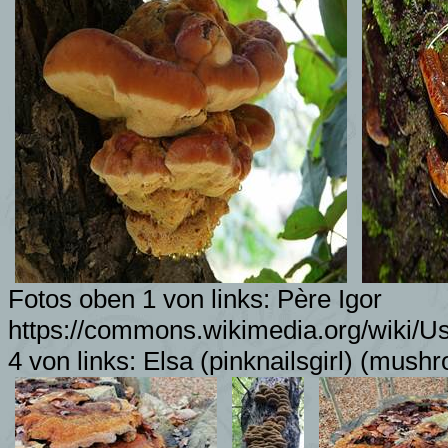
Fotos
oben 1 von links:
Père Igor
https://commons.wikimedia.org/wiki
4 von links:
Elsa (pinknailsgirl)
(mushro