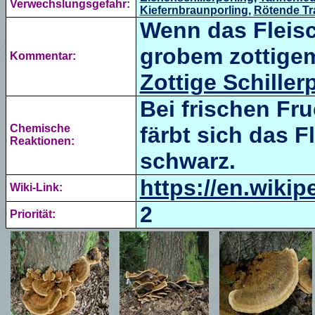
Verwechslungsgefahr:
Kiefernbraunporling
,
Rötende Tr
Wenn das Fleisc
grobem zottigem 
Kommentar:
Zottige Schiller
Bei frischen Fr
Chemische
färbt sich das 
Reaktionen:
schwarz.
https://en.wikip
Wiki-Link:
2
Priorität: