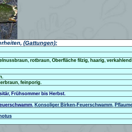
rheiten,
(Gattungen):
elnussbraun, rotbraun, Oberfläche filzig, haarig, verkahlen
n.
erbraun, feinporig.
itär, Frühsommer bis Herbst.
feuerschwamm
,
Konsoliger Birken-Feuerschwamm
,
Pflaum
onotus