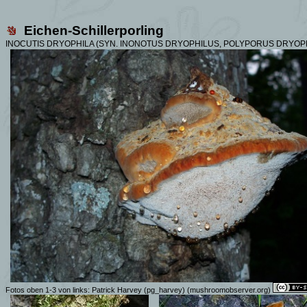
Eichen-Schillerporling
INOCUTIS DRYOPHILA (SYN.
INONOTUS DRYOPHILUS,
POLYPORUS DRYOPH
Fotos oben 1-3 von links:
Patrick Harvey (pg_harvey)
(mushroomobserver.org)