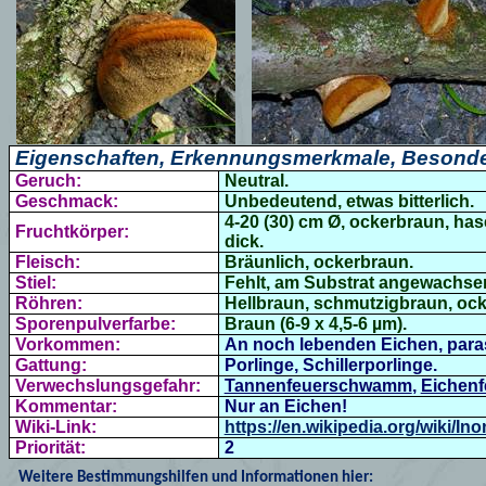
Eigenschaften, Erkennungsmerkmale, Besonde
Geruch:
Neutral.
Geschmack:
Unbedeutend, etwas bitterlich.
4-20 (30) cm Ø, ockerbraun, has
Fruchtkörper:
dick.
Fleisch:
Bräunlich, ockerbraun.
Stiel:
Fehlt, am Substrat angewachse
Röhren:
Hellbraun, schmutzigbraun, ock
Sporenpulverfarbe:
Braun (6-9 x 4,5-6 µm).
Vorkommen:
An noch lebenden Eichen, paras
Gattung:
Porlinge, Schillerporlinge.
Verwechslungsgefahr:
Tannenfeuerschwamm
,
Eichen
Kommentar:
Nur an Eichen!
Wiki-Link:
https://en.wikipedia.org/wiki/In
Priorität:
2
Weitere Bestimmungshilfen und Informationen hier: