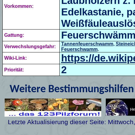
Laubhölzern z. 
Vorkommen:
Edelkastanie, p
Weißfäuleauslös
Feuerschwämm
Gattung:
Tannenfeuerschwamm
,
Steinei
Verwechslungsgefahr:
Feuerschwamm
.
https://de.wikip
Wiki-Link:
2
Priorität:
Weitere Bestimmungshilfen 
Letzte Aktualisierung dieser Seite:
Mittwoch