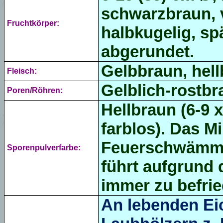
schwarzbraun, v
Fruchtkörper:
halbkugelig, sp
abgerundet.
Gelbbraun, hell
Fleisch:
Gelblich-rostbr
Poren/Röhren:
Hellbraun (6-9 x
farblos). Das M
Feuerschwämme
Sporenpulverfarbe:
führt aufgrund 
immer zu befri
An lebenden Ei