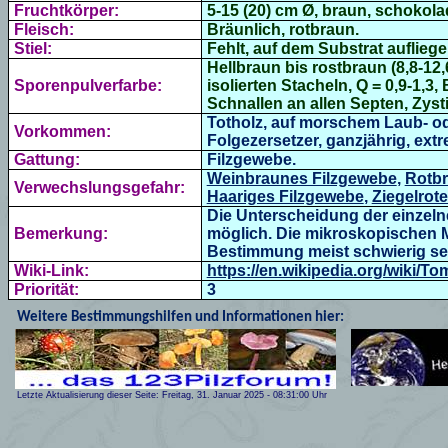
Fruchtkörper:
5-15 (20) cm Ø, braun,
schokolad
Fleisch:
Bräunlich, rotbraun.
Stiel:
Fehlt, auf dem Substrat auflieg
Hellbraun bis r
ostbraun (
8,8-12
Sporenpulverfarbe:
isolierten Stacheln, Q = 0,9-1,3,
Schnallen an allen Septen,
Zyst
Totholz, auf morschem Laub- od
Vorkommen:
Folgezersetzer, ganzjährig, extr
Gattung:
Filzgewebe.
Weinbraunes Filzgewebe
,
Rotbr
Verwechslungsgefahr:
Haariges Filzgewebe
,
Ziegelrot
Die Unterscheidung der einzelnen
Bemerkung:
möglich. Die mikroskopischen M
Bestimmung meist schwierig sei
Wiki-Link:
https://en.wikipedia.org/wiki/To
Priorität:
3
Weitere Bestimmungshilfen und Informationen hier:
Letzte Aktualisierung dieser Seite:
Freitag, 31. Januar 2025
-
08:31:00
Uhr