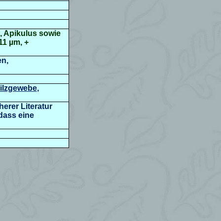
n, Apikulus sowie
11 µm, +
en,
ilzgewebe
,
herer Literatur
dass eine