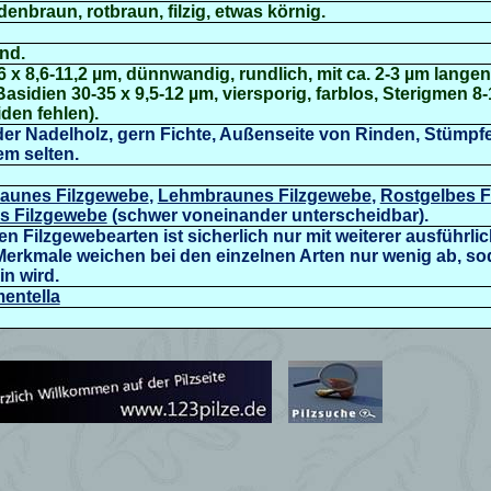
enbraun, rotbraun,
filzig, etwas körnig.
end.
,6 x 8,6-11,2 µm, dünnwandig, rundlich, mit ca. 2-3 µm lange
Basidien
30-35 x 9,5-12 µm, viersporig, farblos, Sterigmen 8-
iden
fehlen).
er Nadelholz, gern Fichte, Außenseite von Rinden, Stümpf
em selten.
aunes Filzgewebe
,
Lehmbraunes Filzgewebe
,
Rostgelbes F
es Filzgewebe
(schwer voneinander unterscheidbar).
 Filzgewebearten ist sicherlich nur mit weiterer ausführlic
erkmale weichen bei den einzelnen Arten nur wenig ab, so
n wird.
mentella