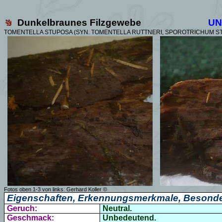
Dunkelbraunes Filzgewebe
UN
TOMENTELLA STUPOSA (SYN. TOMENTELLA RUTTNERI,
SPOROTRICHUM ST
Fotos oben 1-3 von links:
Gerhard Koller
©
Eigenschaften, Erkennungsmerkmale, Besonde
Geruch:
Neutral.
Geschmack:
Unbedeutend.