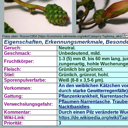
Fotos oben:
Rosser1954 (https://commons.wikimedia.org/wiki/Category:Taphrina_alni)
Eigenschaften, Erkennungsmerkmale, Besonde
Geruch:
Neutral.
Geschmack:
Unbedeutend, mild.
1-3 (5) mm Ø, bis
60 mm lang, ju
Fruchtkörper:
zungenartig, hohle Wucherunge
Fleisch:
Grünlich bis grünrot.
Stiel:
Grünlich, grünrot, hohl.
Sporenpulverfarbe:
Weiß (6-8 x 3,5-6 µm).
An den weiblichen Kätzchen von 
Vorkommen:
durch
starke Gewitterregenfälle
Gattung:
Pflanzenkrankheit, Narrentasch
Pflaumen-Narrentasche
,
Traube
Verwechslungsgefahr:
Nacktbasidies
.
Kommentar:
Durch einen Pilz veränderte W
Wiki-Link:
https://de.wikipedia.org/wiki/Tap
Priorität:
3