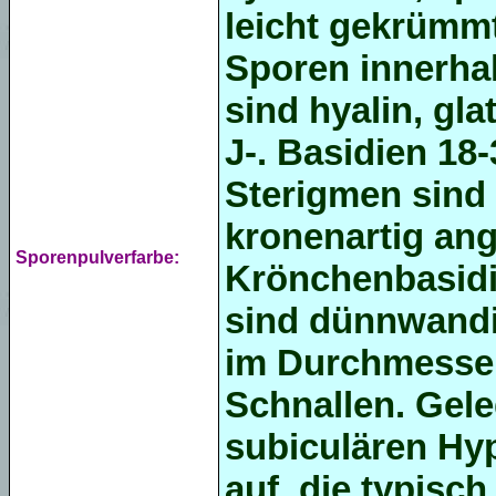
leicht gekrümmt
Sporen innerha
sind hyalin, gl
J-. Basidien
18-
Sterigmen sind b
kronenartig an
Sporenpulverfarbe:
Krönchenbasidi
sind dünnwandi
im Durchmesser
Schnallen. Gele
subiculären
Hyp
auf, die typisch