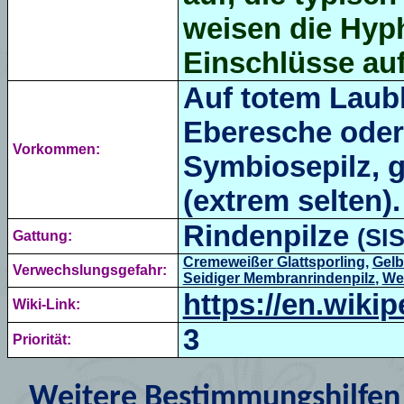
weisen die Hyp
Einschlüsse auf
Auf totem Laubh
Eberesche oder 
Vorkommen:
Symbiosepilz, 
(extrem selten).
Rindenpilze
(
SI
Gattung:
Cremeweißer
Glattsporling
,
Gelb
Verwechslungsgefahr:
Seidiger Membranrindenpilz
,
We
https://en.wiki
Wiki-Link:
3
Priorität:
Weitere Bestimmungshilfen 