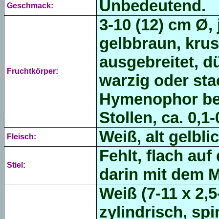
Unbedeutend.
Geschmack:
3-10 (12) cm Ø, 
gelbbraun, krus
ausgebreitet, dü
Fruchtkörper:
warzig
oder sta
Hymenophor bes
Stollen, ca. 0,1
Weiß, alt gelblic
Fleisch:
Fehlt, flach au
Stiel:
darin mit dem M
Weiß (
7-11 x 2,
zylindrisch, spi