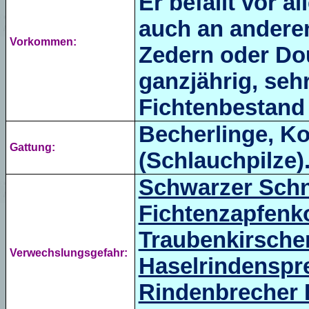
Er befällt vor a
auch an andere
Vorkommen:
Zedern oder Dou
ganzjährig, seh
Fichtenbestand 
Becherlinge, Ko
Gattung:
(Schlauchpilze)
Schwarzer Sch
Fichtenzapfenk
Traubenkirsche
Verwechslungsgefahr:
Haselrindenspr
Rindenbrecher