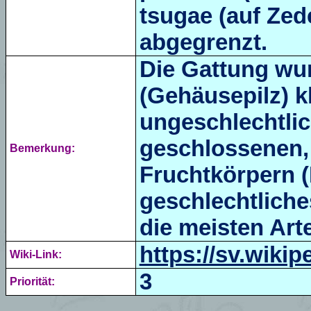
tsugae
(auf Zed
abgegrenzt.
Die Gattung wur
(Gehäusepilz) kla
ungeschlechtlic
geschlossenen, 
Bemerkung:
Fruchtkörpern (
geschlechtliche
die meisten Art
https://sv.wiki
Wiki-Link:
3
Priorität: