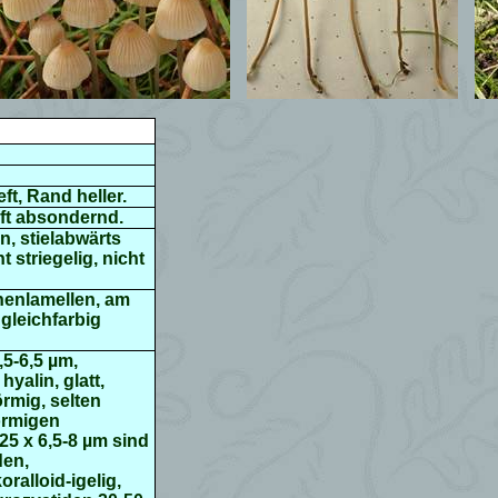
ft, Rand heller.
aft absondernd.
n, stielabwärts
ht striegelig
, nicht
chenlamellen, am
gleichfarbig
,5-6,5 µm,
hyalin, glatt,
rmig, selten
förmigen
25 x 6,5-8
µ
m sind
den,
oralloid-igelig,