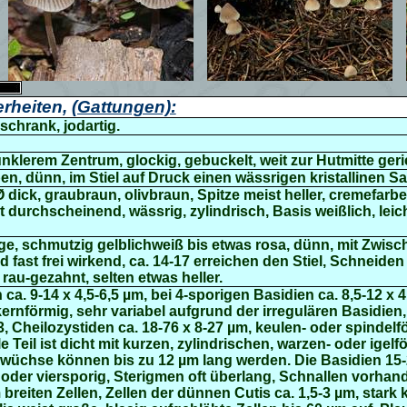
rheiten,
(Gattungen):
schrank, jodartig.
nklerem Zentrum, glockig, gebuckelt, weit zur Hutmitte gerie
en, dünn, im Stiel auf Druck einen wässrigen kristallinen S
Ø dick, graubraun, olivbraun, Spitze meist heller, cremefarbe
it durchscheinend, wässrig, zylindrisch, Basis
weißlich, leic
ge, schmutzig gelblichweiß bis etwas rosa, dünn, mit Zwis
fast frei wirkend, ca. 14-17 erreichen den Stiel, Schneiden 
s rau-gezahnt, selten etwas heller.
ca. 9-14 x 4,5-6,5 µm, bei 4-sporigen Basidien ca. 8,5-12 x 4
elkernförmig, sehr variabel aufgrund der irregulären Basidien, 
3,
Cheilozystiden ca.
18-76 x 8-27 µm,
keulen- oder spindelfö
e Teil ist dicht mit kurzen, zylindrischen, warzen- oder igel
wüchse können bis zu 12 µm lang werden. Die
Basidien
15-
- oder viersporig,
Sterigmen oft überlang,
Schnallen vorhan
breiten Zellen, Zellen der
dünnen Cutis ca. 1,5-3
µ
m, stark k