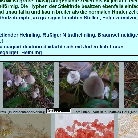
s weist große, blasig aufgeblähte Zellen bis 60 µm auf. Ple
lförmig. Die Hyphen der Stielrinde besitzen ebenfalls einfa
 unauffällig und kaum breiter als die normalen Rindenzelle
otholzstümpfe, an grasigen feuchten Stellen, Folgezersetze
eilender Helmling
,
Rußiger Nitrathelmling
,
Braunschneidige
e!
reagiert dextrinoid = färbt sich mit Jod rötlich-braun.
Kegeliger_Helmling
rstic (mushroomobserver.org)
Foto unten 5 von links: Matthias Reul (Mar