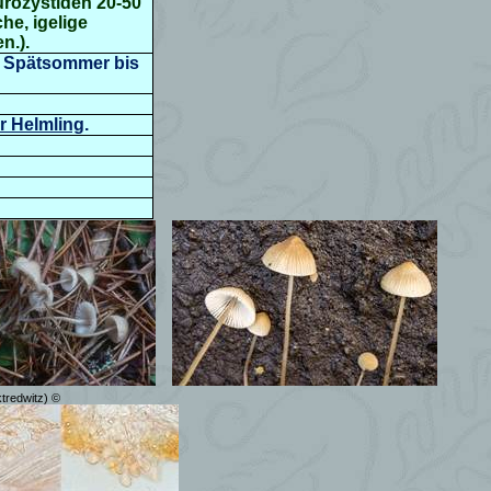
urozystiden 20-50
che,
igelige
n.).
r, Spätsommer bis
r Helmling
.
ktredwitz)
©