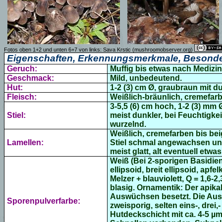
Fotos oben
1+2 und unten 6+7 von links:
Sava Krstic (mushroomobserver.org)
Eigenschaften, Erkennungsmerkmale, Besonde
Geruch:
Muffig bis etwas nach Medizin
Geschmack:
Mild, unbedeutend.
Hut:
1-2 (3) cm Ø, graubraun mit du
Fleisch:
Weißlich-bräunlich, cremefarb
3-5,5 (6) cm hoch, 1-2 (3) mm 
Stiel:
meist dunkler, bei Feuchtigke
wurzelnd.
Weißlich, cremefarben bis bei
Lamellen:
Stiel schmal angewachsen und 
meist glatt, alt eventuell etwa
Weiß (Bei 2-sporigen Basidien 
ellipsoid, breit ellipsoid, apf
Melzer + blauviolett, Q
= 1,6-2,
blasig. Ornamentik: Der apikal
Auswüchsen besetzt. Die Aus
Sporenpulverfarbe:
zweisporig, selten eins-, drei,
Hutdeckschicht mit ca. 4-5 µm 