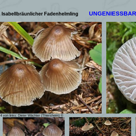
UNGENIESSBAR
 Isabellbräunlicher Fadenhelmling
 4 von links: Dieter Wächter (Thiersheim) ©