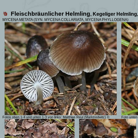
Fleischbräunlicher Helmling
,
Kegeliger Helmling,
MYCENA
METATA (SYN.
MYCENA COLLARIATA, MYCENA PHYLLOGENA)
Fotos oben 1-4 und unten 1-3 von links: Matthias Reul (Marktredwitz) ©
Foto unten