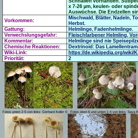
Schnallen vorhanden. Subpelli
x 7-26 µm,
keulen- oder spinde
Auswüchse. Die Endzellen sind
Mischwald, Blätter, Nadeln, T
Vorkommen:
Herbst.
Gattung:
Helmlinge, Fadenhelmlinge.
Verwechslungsgefahr:
Fleischfarbener Helmling
,
Vor
Kommentar:
Helmlinge sind nie Speisepilz
Chemische Reaktionen:
Dextrinoid: Das Lamellentrama 
Wiki-Link:
https://de.wikipedia.org/wiki/
Priorität:
2
Fotos unten 2-5 von links: Gerhard Koller ©
Fotos oben 6 und unten
1-4 von links:
Sava K