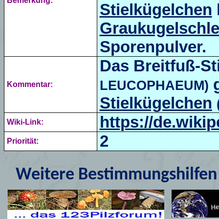
Bemerkung:
Stielkügelchen
Graukugelschle
Sporenpulver.
Das Breitfuß-S
g
LEUCOPHAEUM)
Kommentar:
Stielkügelchen
https://de.wiki
Wiki-Link:
2
Priorität:
Weitere Bestimmungshilfen 