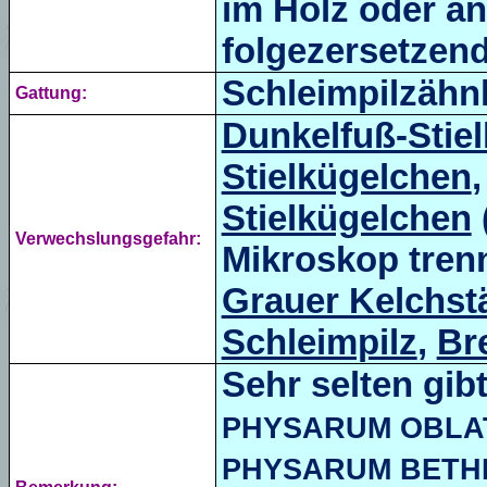
im Holz oder an
folgezersetzen
Schleimpilzähnl
Gattung:
Dunkelfuß-Stie
Stielkügelchen
Stielkügelchen
Verwechslungsgefahr:
Mikroskop tren
Grauer Kelchst
Schleimpilz
,
Br
Sehr selten gib
PHYSARUM OBLA
PHYSARUM BETHE