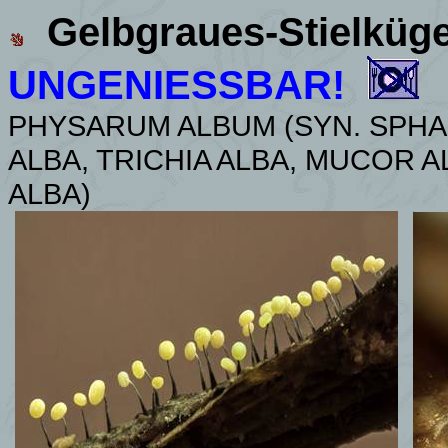
Gelbgraues-Stielküg
UNGENIESSBAR!
PHYSARUM ALBUM (SYN.
SPHA
ALBA, TRICHIA ALBA, MUCOR A
ALBA)
8