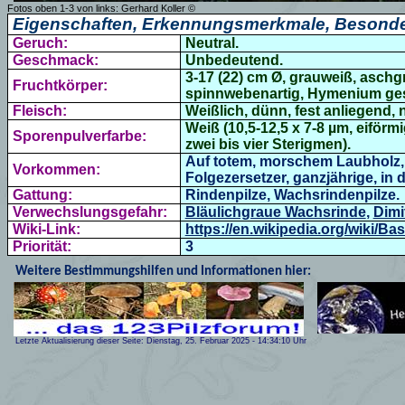
Fotos oben 1-3 von links:
Gerhard Koller
©
Eigenschaften, Erkennungsmerkmale, Besonde
Geruch:
Neutral.
Geschmack:
Unbedeutend.
3-17 (22) cm Ø,
grauweiß,
aschg
Fruchtkörper:
spinnwebenartig, Hymenium ge
Fleisch:
Weißlich, dünn,
fest anliegend, 
Weiß (10,5-12,5 x 7-8 µm, eiförm
Sporenpulverfarbe:
zwei bis vier Sterigmen
).
Auf totem, morschem Laubholz, 
Vorkommen:
Folgezersetzer, ganzjährige, in d
Gattung:
Rindenpilze,
Wachsrindenpilze.
Verwechslungsgefahr:
Bläulichgraue Wachsrinde
,
Dimi
Wiki-Link:
https://en.wikipedia.org/wiki/B
Priorität:
3
Weitere Bestimmungshilfen und Informationen hier:
Letzte Aktualisierung dieser Seite:
Dienstag, 25. Februar 2025
-
14:34:10
Uhr