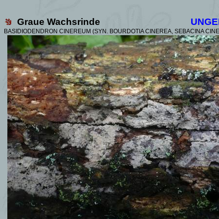
Graue Wachsrinde
UNGE
BASIDIODENDRON CINEREUM (SYN. BOURDOTIA CINEREA,
SEBACINA CIN