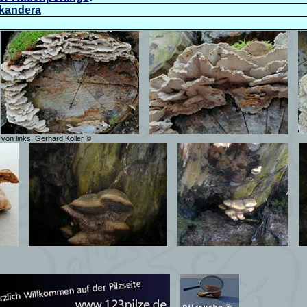
erkandera
 von links: Gerhard Koller
©