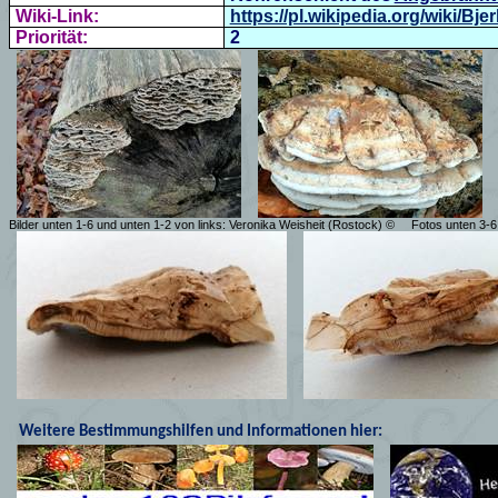
Wiki-Link:
https://pl.wikipedia.org/wiki/Bj
Priorität:
2
Bilder unten 1-6 und unten 1-2 von links: Veronika Weisheit (Rostock) ©
Fotos unten 3-6
Weitere Bestimmungshilfen und Informationen hier: