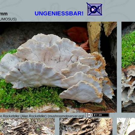
UNGENIESSBAR!
amm
FUMOSUS)
an Rockefeller (Alan Rockefeller)
(mushroomobserver.org)