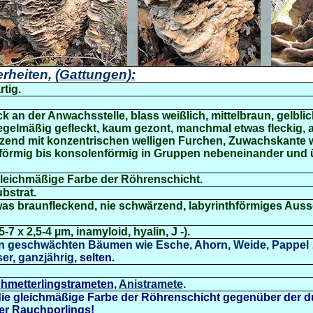
rheiten,
(Gattungen):
tig.
dick an der Anwachsstelle, blass weißlich,
mittelbraun,
gelblic
egelmäßig gefleckt,
kaum gezont, manchmal etwas fleckig,
a
tzend mit konzentrischen welligen Furchen, Zuwachskante 
sförmig bis konsolenförmig in Gruppen nebeneinander und
gleichmäßige Farbe der Röhrenschicht.
bstrat.
twas braunfleckend, nie schwärzend, labyrinthförmiges Aus
5-7 x 2,5-4 µm,
inamyloid, hyalin, J -
).
n geschwächten Bäumen
wie Esche, Ahorn, Weide, Pappel
er, ganzjährig
, selten.
hmetterlingstrameten,
Anistramete
.
ie gleichmäßige Farbe der Röhrenschicht gegenüber der d
er Rauchporlings
!