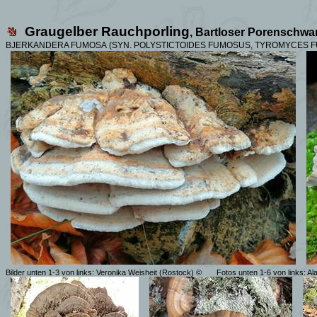
Graugelber Rauchporling
,
Bartloser Porenschw
BJERKANDERA FUMOSA
(SYN. POLYSTICTOIDES FUMOSUS, TYROMYCES 
Bilder unten 1-3 von links: Veronika Weisheit (Rostock) ©
Fotos
unten 1-6 von links:
Al