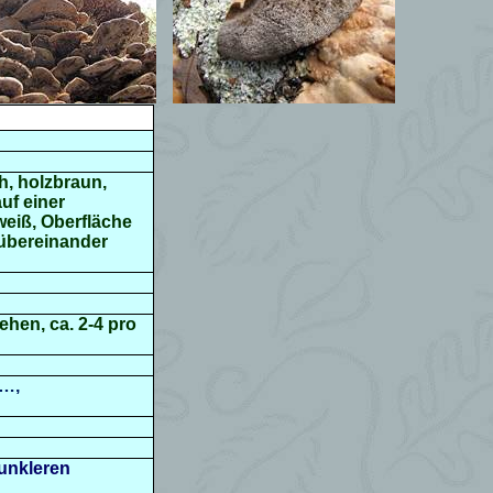
h, holzbraun,
uf einer
weiß, Oberfläche
 übereinander
sehen, ca.
2-4 pro
 …,
unkleren