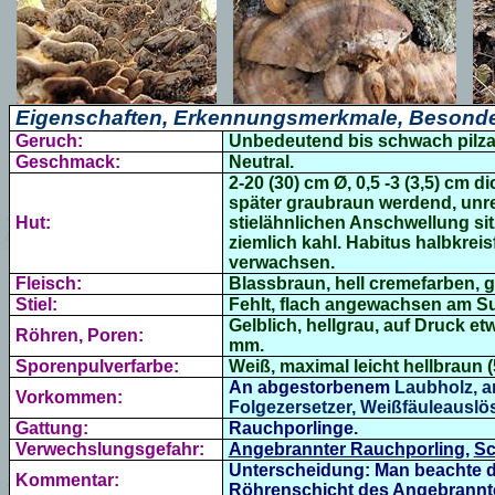
Eigenschaften, Erkennungsmerkmale, Besonde
Geruch:
Unbedeutend bis schwach pilzar
Geschmack:
Neutral.
2-20 (30) cm Ø, 0,5 -3 (3,5) cm 
später graubraun werdend, unr
Hut:
stielähnlichen Anschwellung si
ziemlich kahl. Habitus
halbkrei
verwachsen.
Fleisch:
Blassbraun, hell cremefarben, 
Stiel:
Fehlt, flach angewachsen am Su
Gelblich, hellgrau, auf Druck e
Röhren, Poren:
mm.
Sporenpulverfarbe:
Weiß, maximal leicht hellbraun (
An abgestorbenem
Laubholz,
a
Vorkommen:
Folgezersetzer, Weißfäuleauslös
Gattung:
Rauchporlinge.
Verwechslungsgefahr:
Angebrannter Rauchporling
,
Sc
Unterscheidung: Man beachte d
Kommentar:
Röhrenschicht des
Angebrannt