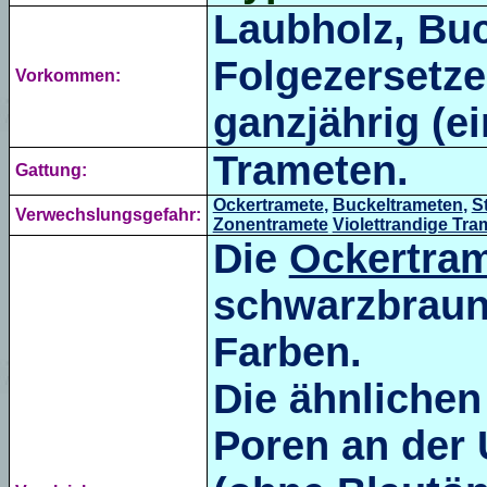
Laubholz, Buc
Folgezersetze
Vorkommen:
ganzjährig (ei
Trameten.
Gattung:
Ockertramete
,
Buckeltrameten
,
S
Verwechslungsgefahr:
Zonentramete
Violettrandige Tra
Die
Ockertram
schwarzbraun
Farben.
Die ähnliche
Poren an der 