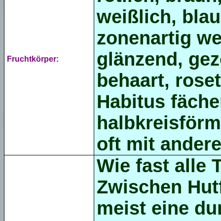
weißlich, bla
zonenartig we
glänzend, gezo
Fruchtkörper:
behaart, roset
Habitus fäche
halbkreisförm
oft mit ander
Wie fast alle 
Zwischen Hutf
meist eine du