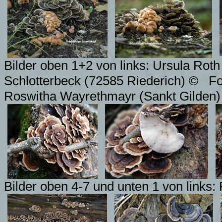
Bilder oben 1+2 von links: Ursula Rot
Schlotterbeck (72585 Riederich) ©
Fo
Roswitha Wayrethmayr (Sankt Gilden)
Bilder oben 4-7 und unten 1 von links