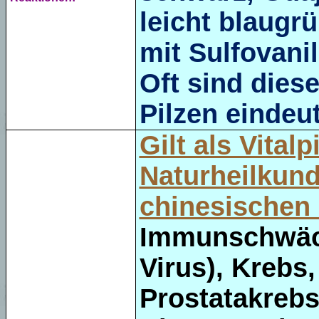
leicht blaugrü
mit Sulfovanil
Oft sind dies
Pilzen eindeu
Gilt als Vitalp
Naturheilkunde
chinesischen 
Immunschwäch
Virus), Krebs
Prostatakreb