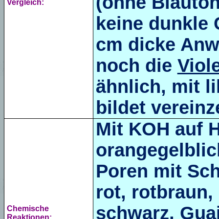
(ohne Blautön
Vergleich:
keine dunkle 
cm dicke Anwa
noch die
Viol
ähnlich, mit l
bildet vereinz
Mit KOH auf Hu
orangegelblich
Poren mit Sch
rot, rotbraun,
schwarz, Gua
Chemische
Reaktionen: