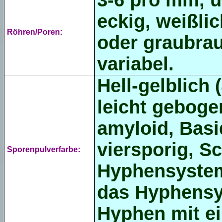
3-6 pro mm, u
eckig, weißlic
Röhren/Poren:
oder graubraun
variabel.
Hell-gelblich 
leicht gebogen
amyloid, Basi
viersporig, S
Sporenpulverfarbe:
Hyphensystem 
das Hyphensys
Hyphen mit e