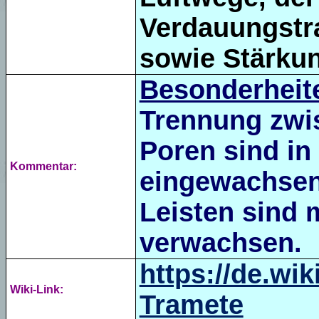
Verdauungstra
sowie
Stärku
Besonderheit
Trennung zwis
Poren sind in
Kommentar:
eingewachse
Leisten sind 
verwachsen.
https://de.wik
Wiki-Link:
Tramete