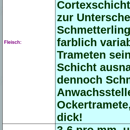
Cortexschicht
zur Untersche
Schmetterling
farblich vari
Fleisch:
Trameten sei
Schicht ausn
dennoch Schm
Anwachsstell
Ockertramete,
dick!