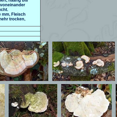
ert, haarig bis
h voneinander
ucht.
je mm, Fleisch
mehr trocken,