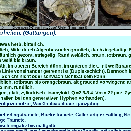
) ©
Bilder oben 5-7 von links: Josef Rösler (Hausham) ©
rheiten,
(Gattungen):
was herb, bitterlich.
blich, Mitte durch Algenbewuchs grünlich, dachziegelartige 
äunlich gezont, striegelig. Rand weißlich, braun, rotbraun,
 weiß bis braun.
zäh. Im oberen Bereich dünn, im unteren dick, mit weißgraue
ze Linie voneinander getrennt ist (Duplexschicht). Dennoch i
e Schicht nicht oder schwach sichtbar sein kann.
elblich, rotbraun bis orangebraun, alt grauend vorwiegend 
ro mm, rundlich.
µm, glatt,
zylindrisch,
inamyloid,
Q =2,3-3,4, Vm = 22 µm³. Zy
hnallen bei den generativen Hyphen vorhanden
).
olgezersetzer, Weißfäuleauslöser, ganzjährig.
etterlingstramete,
Buckeltramete
,
Gallertartiger Fältling
,
Nör
ge Tramete
.
sch negativ bis mattgelb.