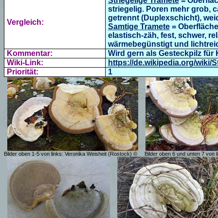
Striegelige Tramete
=
Oberfläc
striegelig. Poren mehr grob, c
getrennt (Duplexschicht), wei
Vergleich:
Samtige Tramete
= Oberfläche 
elastisch-zäh, fest, schwer, rel
wärmebegünstigt und lichtrei
Kommentar:
Wird gern als Gesteckpilz für
Wiki-Link:
https://de.wikipedia.org/wiki/
Priorität:
1
Bilder oben 1-5 von links: Veronika Weisheit (Rostock) ©
Bilder oben 6 und unten 7 von 