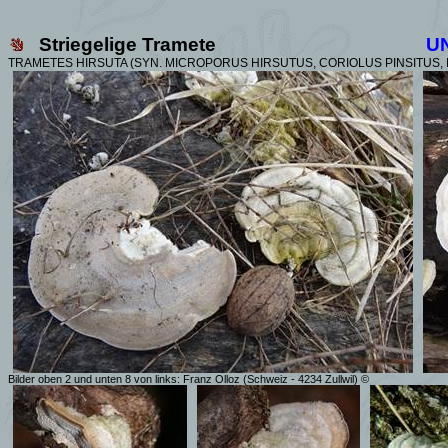
Striegelige Tramete
U
TRAMETES HIRSUTA (SYN. MICROPORUS HIRSUTUS, CORIOLUS PINSITUS, 
Bilder oben 2 und unten 8 von links: Franz Olloz (Schweiz - 4234 Zullwil) ©