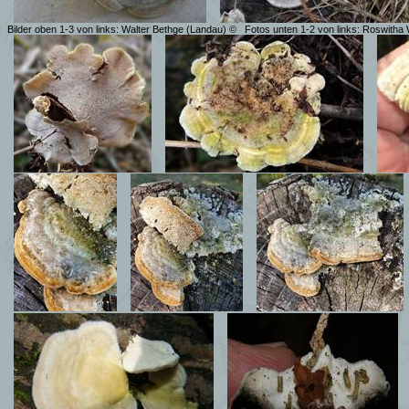
Bilder oben 1-3 von links: Walter Bethge (Landau) ©
Fotos unten 1-2 von links: Roswitha