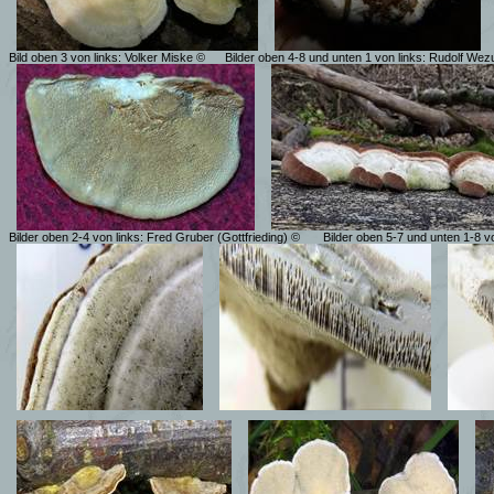
Bild oben 3 von links: Volker Miske ©
Bilder oben 4-8 und unten 1 von links:
Rudolf Wez
Bilder oben 2-4 von links: Fred Gruber (Gottfrieding) ©
Bilder oben 5-7 und unten 1-8 vo