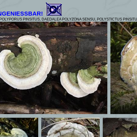
NGENIESSBAR!
POLYPORUS PINSITUS, DAEDALEA POLYZONA SENSU, POLYSTICTUS PINSITU