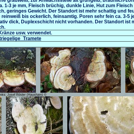
he grauweiß, zur Anwachsstelle alt grüngelb, bräunlich-zoni
a. 1-3 je mm, Fleisch brüchig,
dunkle Linie, Hut zum Fleisc
ch, geringes Gewicht. Der Standort ist mehr schattig und fe
reinweiß bis ockerlich, feinsamtig. Poren sehr fein ca. 3-5 
ativ dick,
Duplexschicht
nicht vorhanden. Der Standort ist 
ch.
 Kränze usw. verwendet.
Striegelige_Tramete
links: Josef Rösler (Hausham) ©