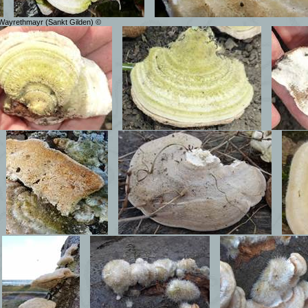
 Wayrethmayr (Sankt Gilden) ©