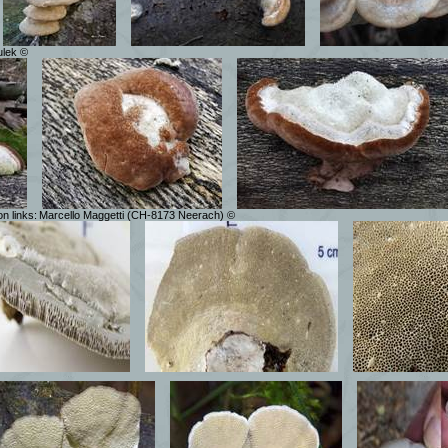
ulek ©
n links:
Marcello Maggetti (CH-8173 Neerach) ©