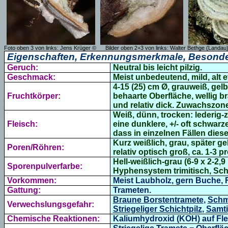
Foto oben 3 von links: Jens Krüger ©
Bilder oben 2+3 von links:
Walter Bethge (Landau
Eigenschaften, Erkennungsmerkmale, Besonde
Geruch:
Neutral bis leicht pilzig.
Geschmack:
Meist unbedeutend, mild, alt et
4-15 (25) cm Ø, grauweiß, gel
Fruchtkörper:
behaarte Oberfläche, wellig br
und relativ dick. Zuwachszone
Weiß, dünn, trocken: lederig-
Fleisch:
eine dunklere, +/- oft schwar
dass in einzelnen Fällen dies
Kurz weißlich, grau, später g
Poren/Röhren:
relativ optisch groß, ca. 1-3 p
Hell-weißlich-grau (6-9 x 2-2,9 
Sporenpulverfarbe:
Hyphensystem trimitisch, Sc
Vorkommen:
Meist Laubholz, gern Buche, F
Gattung:
Trameten.
Braune Borstentramete
,
Schm
Verwechslungsgefahr:
Striegeliger Schichtpilz
,
Samti
Chemische Reaktionen:
Kaliumhydroxid (KOH) auf Flei