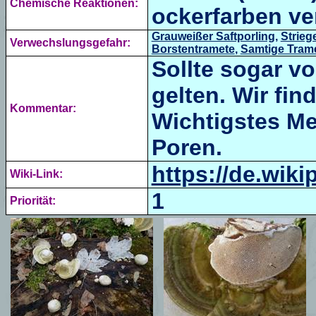
Chemische Reaktionen:
ockerfarben ve
Grauweißer Saftporling
,
Strieg
Verwechslungsgefahr:
Borstentramete
,
Samtige Tram
Sollte sogar v
gelten. Wir find
Kommentar:
Wichtigstes Me
Poren.
https://de.wiki
Wiki-Link:
1
Priorität: