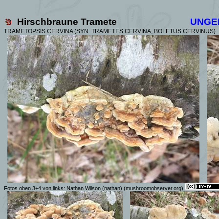
Hirschbraune Tramete
UNGE
TRAMETOPSIS CERVINA (SYN.
TRAMETES CERVINA, BOLETUS CERVINUS)
Fotos oben 3+4 von links:
Nathan Wilson (nathan)
(mushroomobserver.org)