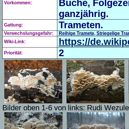
Buche, Folgezer
Vorkommen:
ganzjährig.
Trameten.
Gattung:
Verwechslungsgefahr:
Reihige Tramete
,
Striegelige Tr
https://de.wiki
Wiki-Link:
2
Priorität:
Bilder oben 1-6 von links: Rudi Wezule