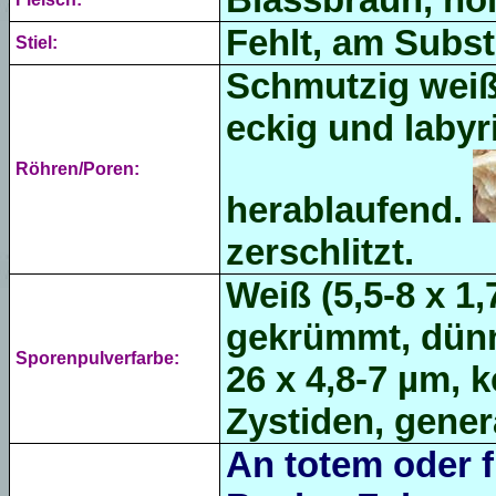
Fehlt, am Subs
Stiel:
Schmutzig weißl
eckig und labyr
Röhren/Poren:
herablaufend.
zerschlitzt.
Weiß (5,5-8 x 1,
gekrümmt, dünn
Sporenpulverfarbe:
26 x 4,8-7 µm, k
Zystiden,
gener
An totem oder 