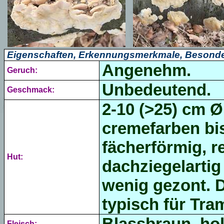
Eigenschaften, Erkennungsmerkmale, Besonde
Angenehm.
Geruch:
Unbedeutend.
Geschmack:
2-10 (>25) cm Ø
cremefarben bi
fächerförmig, r
Hut:
dachziegelartig 
wenig gezont. D
typisch für Tra
Blassbraun, hol
Fleisch: