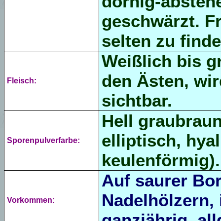
dornig-abstehe
geschwärzt. Fr
selten zu finde
Weißlich bis g
den Ästen, wir
Fleisch:
sichtbar.
Hell graubraun
elliptisch, hyal
Sporenpulverfarbe:
keulenförmig).
Auf saurer Bo
Nadelhölzern,
Vorkommen:
ganzjährig, al