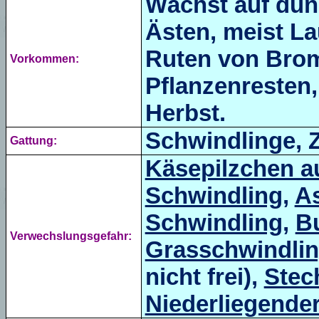
Wächst auf dün
Ästen, meist La
Ruten von Brom
Vorkommen:
Pflanzenresten
Herbst.
Schwindlinge, 
Gattung:
Käsepilzchen a
Schwindling
,
A
Schwindling
,
B
Verwechslungsgefahr:
Grasschwindli
nicht frei),
Stec
Niederliegende