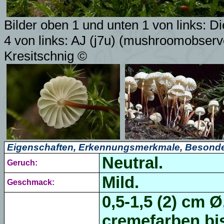
Bilder oben 1 und unten 1 von links: D
4 von links:
AJ (j7u)
(mushroomobserve
Kresitschnig
©
Eigenschaften, Erkennungsmerkmale, Besonde
Neutral.
Geruch:
Mild.
Geschmack:
0,5-1,5 (2) cm Ø
cremefarben bis