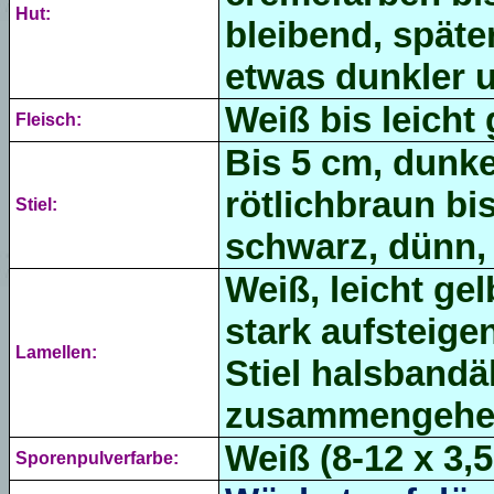
Hut:
bleibend, später 
etwas dunkler u
Weiß bis leicht 
Fleisch:
Bis 5 cm,
dunkel
rötlichbraun bi
Stiel:
schwarz,
dünn
Weiß, leicht gel
stark aufsteig
Lamellen:
Stiel halsbandä
zusammengehefte
Weiß (8-12 x 3,5
Sporenpulverfarbe: