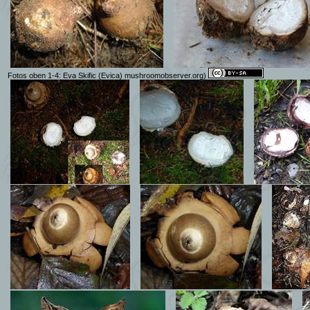
Fotos oben 1-4: Eva Skific (Evica) mushroomobserver.org)