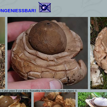
UNGENIESSBAR!
n 4 und unten 9 von links: Roswitha Wayrethmayr (Sankt Gilgen) ©