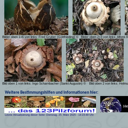
Bilder oben 1+6 von links: Fred Gruber (Gottfrieding) ©
Bilder oben 2+3 von links: Alfons 
Bild oben 1 von links: Ingo Scharnbacher (Sankt Augustin) ©
Bild oben 2 von links: Helm
Weitere Bestimmungshilfen und Informationen hier:
Letzte Aktualisierung dieser Seite:
Dienstag, 25. März 2025
-
14:23:49
Uhr