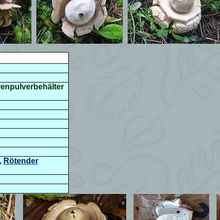
renpulverbehälter
,
Rötender