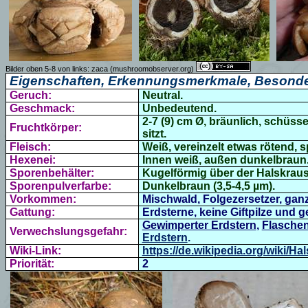
Bilder oben 5-8 von links:
zaca
(mushroomobserver.org)
Eigenschaften, Erkennungsmerkmale, Besonde
Geruch:
Neutral.
Geschmack:
Unbedeutend.
2-7 (9) cm Ø, bräunlich, schüss
Fruchtkörper:
sitzt.
Fleisch:
Weiß, vereinzelt etwas rötend, s
Hexenei:
Innen weiß, außen dunkelbraun
Sporenbehälter:
Kugelförmig über der Halskrause
Sporenpulverfarbe:
Dunkelbraun (3,5-4,5 µm).
Vorkommen:
Mischwald, Folgezersetzer, gan
Gattung:
Erdsterne, keine Giftpilze und 
Gewimperter Erdstern
,
Flaschen
Verwechslungsgefahr:
Erdstern
.
Wiki-Link:
https://de.wikipedia.org/wiki/H
Priorität:
2