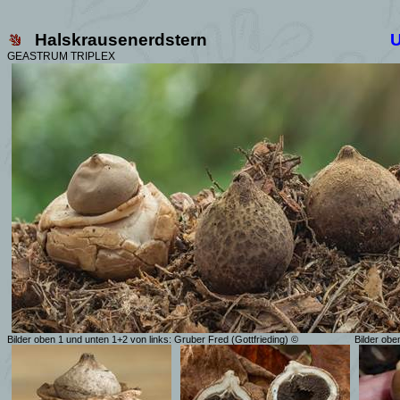
Halskrausenerdstern
GEASTRUM TRIPLEX
Bilder oben 1 und unten 1+2 von links: Gruber Fred (Gottfrieding) ©
Bilder obe