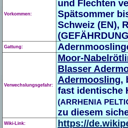
und Flechten ve
Spätsommer bis 
Vorkommen:
Schweiz (EN), 
(GEFÄHRDUNG 
Adernmoosling
Gattung:
Moor-Nabelrötl
Blasser Adermo
Adermoosling
,
Verwechslungsgefahr:
fast identisch
(ARRHENIA PELTI
zu diesem siche
https://de.wiki
Wiki-Link: