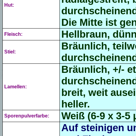
Hut:
durchscheinend
Die Mitte ist ge
Hellbraun, dünn
Fleisch:
Bräunlich, teilw
Stiel:
durchscheinend, 
Bräunlich, +/- e
durchscheinend,
Lamellen:
breit, weit aus
heller.
Weiß (
6-9 x 3-5
Sporenpulverfarbe:
Auf steinigen 