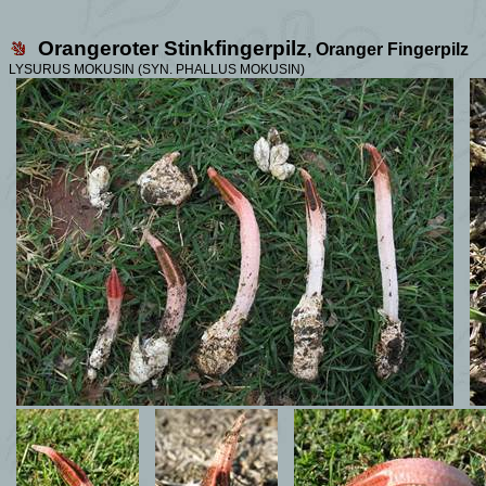
Orangeroter Stinkfingerpilz
, Oranger Fingerpilz
LYSURUS MOKUSIN (
SYN.
PHALLUS MOKUSIN
)