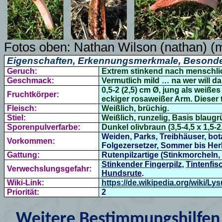
Fotos oben:
Nathan Wilson (nathan)
(m
Eigenschaften, Erkennungsmerkmale, Besonde
Geruch:
Extrem stinkend nach menschli
Geschmack:
Vermutlich mild … na wer will d
0,5-2 (2,5) cm Ø, jung als weißes
Fruchtkörper:
eckiger rosaweißer Arm. Dieser te
Fleisch:
Weißlich, brüchig.
Stiel:
Weißlich, runzelig, Basis blaug
Sporenpulverfarbe:
Dunkel olivbraun (3,5-4,5 x 1,5-2,
Weiden, Parks, Treibhäuser, bot
Vorkommen:
Folgezersetzer, Sommer bis Herb
Gattung:
Rutenpilzartige (
Stinkmorcheln, 
Stinkender Fingerpilz
,
Tintenfis
Verwechslungsgefahr:
Hundsrute
.
Wiki-Link:
https://de.wikipedia.org/wiki/L
Priorität:
2
Weitere Bestimmungshilfen 