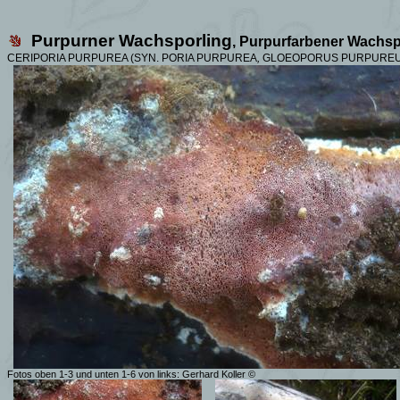
Purpurner Wachsporling
,
Purpurfarbener Wach
CERIPORIA PURPUREA (SYN. PORIA PURPUREA
,
GLOEOPORUS
PURPUREUS
Fotos oben 1-3 und unten 1-6 von links:
Gerhard Koller
©