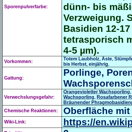
dünn- bis mäßi
Sporenpulverfarbe:
Verzweigung. S
Basidien 12-17
tetrasporisch
m
4-5 µm
).
Totem Laubholz, Äste, Stümpfe
Vorkommen:
bis Herbst, einjährig.
Porlinge, Por
Gattung:
Wachsporens
Orangevioletter Wachsporling
Verwechslungsgefahr:
Wachsporling
,
Rosafarbener R
Bräunender Phragmobasidienp
Oberfläche mit
Chemische Reaktionen:
https://en.wiki
Wiki-Link: