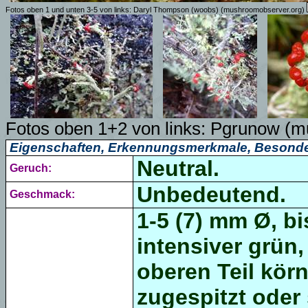
Fotos oben 1 und unten 3-5 von links:
Daryl Thompson (woobs)
(mushroomobserver.org)
Fotos oben 1+2 von links: Pgrunow (
Eigenschaften, Erkennungsmerkmale, Besonde
Neutral.
Geruch:
Unbedeutend.
Geschmack:
1-5 (7) mm Ø, bi
intensiver grün,
oberen Teil kör
zugespitzt oder 