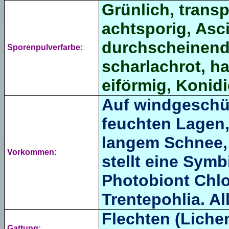
Grünlich, transp
achtsporig, Asci
durchscheinend,
Sporenpulverfarbe:
scharlachrot, ha
eiförmig, Konidi
Auf windgeschüt
feuchten Lagen,
langem Schnee, 
Vorkommen:
stellt eine Symb
Photobiont Chlo
Trentepohlia. Al
Flechten (Lichen
Gattung: