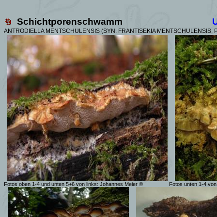
Schichtporenschwamm
ANTRODIELLA MENTSCHULENSIS (SYN. FRANTISEKIA MENTSCHULENSIS,
Fotos oben 1-4 und unten 5+6 von links: Johannes Meier ©
Fotos unten 1-4 von 