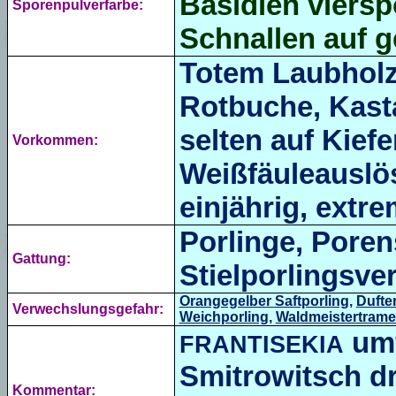
Basidien viersp
Sporenpulverfarbe:
Schnallen auf 
Totem Laubholz
Rotbuche
, Kas
selten auf
Kiefe
Vorkommen:
Weißfäuleauslös
einjährig, extre
Porlinge, Por
Gattung:
Stielporlingsve
Orangegelber Saftporling
,
Dufte
Verwechslungsgefahr:
Weichporling
,
Waldmeistertrame
umf
FRANTISEKIA
Smitrowitsch dr
Kommentar: