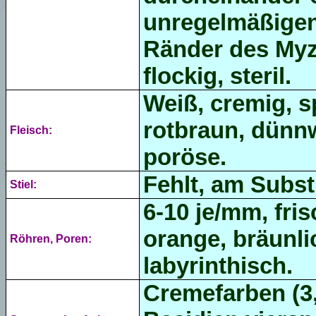
unregelmäßigen
Ränder des Myze
flockig, steril.
Weiß, cremig, s
rotbraun, dünn
Fleisch:
poröse.
Fehlt, am Subs
Stiel:
6-10 je/mm,
fri
orange, bräunli
Röhren, Poren:
labyrinthisch.
Cremefarben (
3