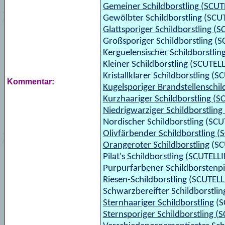
Gemeiner Schildborstling (SCU
Gewölbter Schildborstling (SC
Glattsporiger Schildborstling 
Großsporiger Schildborstling
Kerguelensischer Schildborstli
Kleiner Schildborstling (SCUTE
Kristallklarer Schildborstling 
Kommentar:
Kugelsporiger Brandstellensch
Kurzhaariger Schildborstling (
Niedrigwarziger Schildborstlin
Nordischer Schildborstling (S
Olivfärbender Schildborstling 
Orangeroter Schildborstling
(SC
Pilat's Schildborstling (SCUTELLI
Purpurfarbener Schildborstenpil
Riesen-Schildborstling (SCUTEL
Schwarzbereifter Schildborstl
Sternhaariger Schildborstling
(S
Sternsporiger Schildborstling 