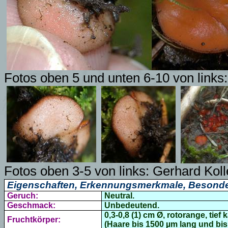
Fotos oben 5 und unten 6-10 von links
Fotos oben 3-5 von links:
Gerhard Kol
Eigenschaften, Erkennungsmerkmale, Besonde
Geruch:
Neutral.
Geschmack:
Unbedeutend.
0,3-0,8 (1) cm Ø, rotorange, tief
Fruchtkörper:
(Haare bis 1500 µm lang und bis