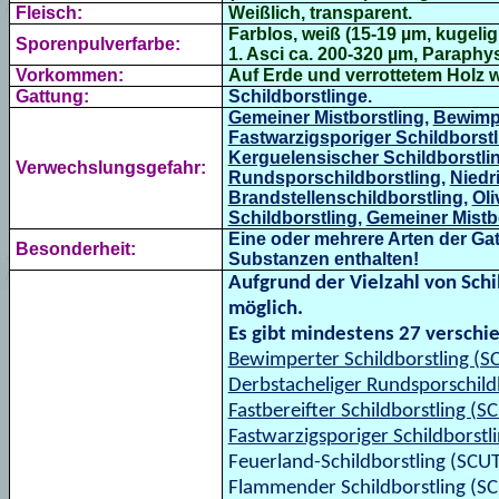
Fleisch:
Weißlich, transparent.
Farblos, weiß (15-19 µm, kugeli
Sporenpulverfarbe:
1. Asci ca. 200-320 µm, Paraphy
Vorkommen:
Auf Erde und verrottetem Holz w
Gattung:
Schildborstlinge.
Gemeiner Mistborstling
,
Bewimpe
Fastwarzigsporiger Schildborstl
Kerguelensischer Schildborstlin
Verwechslungsgefahr:
Rundsporschildborstling,
Niedr
Brandstellenschildborstling,
Oli
Schildborstling
,
Gemeiner Mistb
Eine oder mehrere Arten der Gat
Besonderheit:
Substanzen enthalten!
Aufgrund der Vielzahl von Sch
möglich.
Es gibt mindestens 27 verschi
Bewimperter Schildborstling (S
Derbstacheliger Rundsporschild
Fastbereifter Schildborstling 
Fastwarzigsporiger Schildbors
Feuerland-Schildborstling (SC
Flammender Schildborstling (S