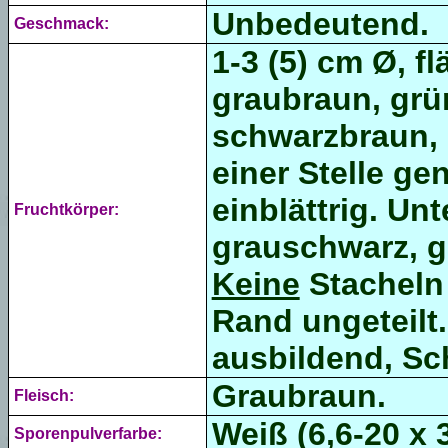
Unbedeutend.
Geschmack:
1-3 (5) cm Ø, f
graubraun, grü
schwarzbraun, r
einer Stelle gen
einblättrig. Un
Fruchtkörper:
grauschwarz, gl
Keine
Stacheln 
Rand ungeteilt.
ausbildend, Sc
Graubraun.
Fleisch:
Weiß (6,6-20 x 
Sporenpulverfarbe: