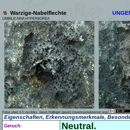
Warzige-Nabelflechte
UNGE
UMBILICARIA HYPERBOREA
Fotos oben 1-5 von links:
Jason Hollinger (jason)
(mushroomobserver.org)
Eigenschaften, Erkennungsmerkmale, Besonde
Neutral.
Geruch: