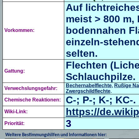
Auf lichtreiche
meist > 800 m, 
bodennahen Flä
Vorkommen:
einzeln-stehend
selten.
Flechten (Liche
Gattung:
Schlauchpilze.
Bechernabelflechte
,
Rußige Na
Verwechslungsgefahr:
Zwergschildflechte
.
C-; P-; K-; KC-.
Chemische Reaktionen:
https://de.wiki
Wiki-Link:
3
Priorität:
Weitere Bestimmungshilfen und Informationen hier: