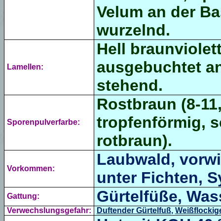
Velum an der Basi
wurzelnd
.
Hell braunviolet
ausgebuchtet an
Lamellen:
stehend.
Rostbraun (8-11,
tropfenförmig, s
Sporenpulverfarbe:
rotbraun
).
Laubwald, vorwi
Vorkommen:
unter Fichten, 
Gürtelfüße, Wass
Gattung:
Verwechslungsgefahr:
Duftender Gürtelfuß
,
Weißflockig