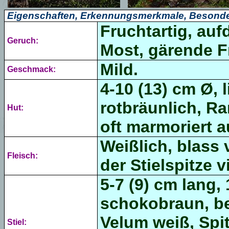
Eigenschaften, Erkennungsmerkmale, Besonde
Fruchtartig, auf
Geruch:
Most, gärende F
Mild.
Geschmack:
4-10 (13) cm Ø, 
rotbräunlich, R
Hut:
oft marmoriert a
Weißlich, blass 
Fleisch:
der Stielspitze vi
5-7 (9) cm lang, 
schokobraun, be
Velum weiß, Spit
Stiel: