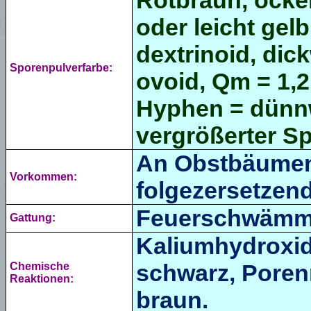
Rotbraun, ocker
oder leicht gelb
dextrinoid, dic
Sporenpulverfarbe:
ovoid, Qm = 1,2
Hyphen = dünnw
vergrößerter Sp
An Obstbäumen,
Vorkommen:
folgezersetzend
Feuerschwämm
Gattung:
Kaliumhydroxid
schwarz,
Poren
Chemische
Reaktionen:
braun.