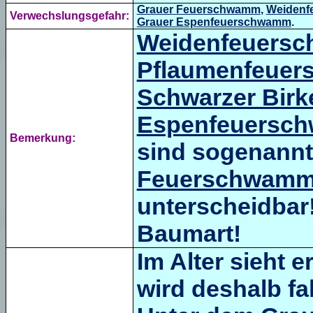
Grauer Feuerschwamm
,
Weidenf
Verwechslungsgefahr:
Grauer Espenfeuerschwamm
.
Weidenfeuersc
Pflaumenfeue
Schwarzer Bir
Espenfeuersc
Bemerkung:
sind sogenannt
Feuerschwam
unterscheidbar
Baumart!
Im Alter sieht 
wird deshalb f