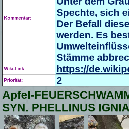
Unter dem Gra
Spechte, sich e
Kommentar:
Der Befall dies
werden. Es best
Umwelteinflüss
Stämme abbrec
https://de.wik
Wiki-Link:
2
Priorität:
Apfel-
FEUERSCHWAM
SYN. PHELLINUS IGNI