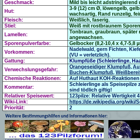
Geschmack:
Mild bis
leicht adstringierend u
3-9 (12) cm Ø, löwengelb, gel
Hut:
wachsartig,
Rand runzelig, fei
Fleisch:
Weißlich, faserig.
Stiel:
Weiß mit rostbraunem Sporenp
Tonbraun, graubraun, später 
Lamellen:
angewachsen.
Sporenpulverfarbe:
Gelbocker (
8,2-10,4 x 4,7-5,8 
Nadelwald, gern Fichten, Kie
Vorkommen:
(VU = verletzlich).
Gattung:
Klumpfüße (Schleierlinge, Haa
Orangeseidiger Klumpfuß
,
Au
Verwechslungsgefahr:
Buchen-Klumpfuß
,
Weißberei
Chemische Reaktionen:
Auf Huthaut
KOH
-Reaktionen 
Schleierlinge als Speisepilze 
Kommentar:
sind tödlich giftig!
Relativer Speisewert:
123pilze: Relative Wertigkeit 4
Wiki-Link:
https://de.wikipedia.org/wiki/S
Priorität:
2
Weitere Bestimmungshilfen und Informationen hier: