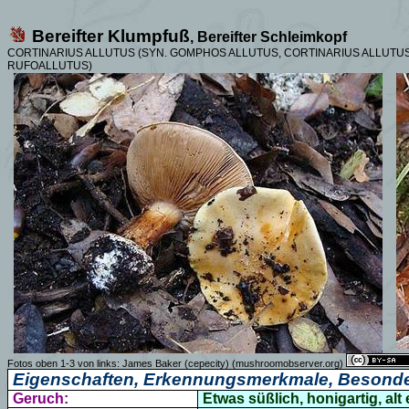
Bereifter Klumpfuß
,
Bereifter Schleimkopf
CORTINARIUS ALLUTUS (SYN. GOMPHOS ALLUTUS, CORTINARIUS ALLUTUS
RUFOALLUTUS)
Fotos oben 1-3 von links: James Baker (cepecity) (mushroomobserver.org)
Eigenschaften, Erkennungsmerkmale, Besonde
Geruch:
Etwas süßlich, honigartig, alt 