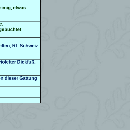
eimig, etwas
e.
sgebuchtet
elten, RL Schweiz
oletter Dickfuß,
ten dieser Gattung