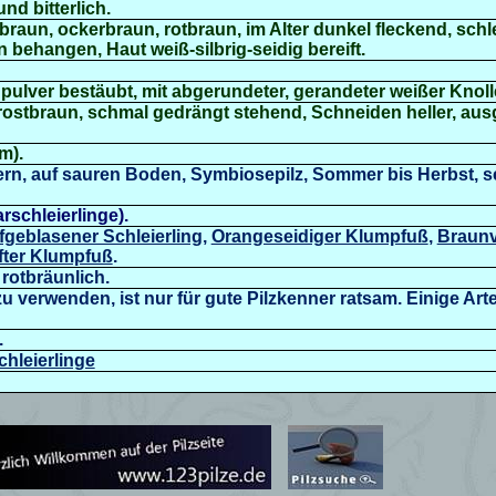
nd bitterlich.
bbraun, ockerbraun, rotbraun,
im Alter dunkel fleckend, schl
n behangen, Haut weiß-silbrig-seidig bereift.
ulver bestäubt, mit abgerundeter, gerandeter weißer Knoll
rostbraun, schmal gedrängt stehend, Schneiden heller, au
µm)
.
fern, auf sauren Boden, Symbiosepilz, Sommer bis Herbst, s
rschleierlinge).
fgeblasener Schleierling
,
Orangeseidiger Klumpfuß
,
Braunvi
fter Klumpfuß
.
rotbräunlich.
zu verwenden, ist nur für gute Pilzkenner ratsam. Einige Ar
.
chleierlinge