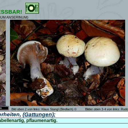
ESSBAR!
IUM ANSERINUM)
Bild oben 2 von links:
Klaus Stangl (Bindlach)
©
Bilder oben 3-4 von links: Rud
rheiten,
(Gattungen):
abellenartig, pflaumenartig.