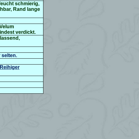
feucht schmierig,
ehbar,
Rand lange
 Velum
indest verdickt.
blassend,
selten.
Reihiger