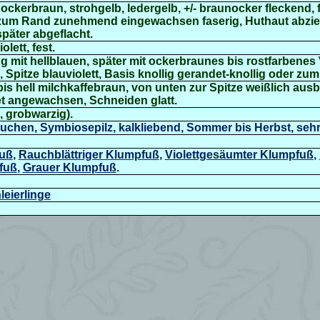
 ockerbraun, strohgelb, ledergelb, +/- braunocker fleckend, 
g, zum Rand zunehmend eingewachsen faserig,
Huthaut abzi
päter abgeflacht.
lett, fest.
ung mit hellblauen, später mit ockerbraunes bis rostfarbenes
Spitze blauviolett, Basis knollig gerandet-knollig oder zum
h bis hell milchkaffebraun, von unten zur Spitze weißlich aus
t angewachsen, Schneiden glatt.
, grobwarzig).
chen, Symbiosepilz, kalkliebend, Sommer bis Herbst, sehr 
fuß
,
Rauchblättriger Klumpfuß
,
Violettgesäumter Klumpfuß
,
fuß
,
Grauer Klumpfuß
.
leierlinge