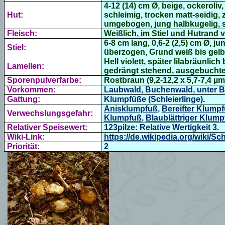
4-12 (14) cm Ø,
beige, ockeroliv,
Hut:
schleimig, trocken matt-seidi
umgebogen, jung halbkugelig, s
Fleisch:
Weißlich, im Stiel und Hutrand vio
6-8 cm lang, 0,6-2 (2,5) cm Ø, j
Stiel:
überzogen, Grund weiß bis gelb, 
Hell violett, später lilabräunlic
Lamellen:
gedrängt stehend, ausgebuchte
Sporenpulverfarbe:
Rostbraun (9,2-12,2 x 5,7-7,4 µm
Vorkommen:
Laubwald, Buchenwald, unter Bu
Gattung:
Klumpfüße (Schleierlinge).
Anisklumpfuß
,
Bereifter Klump
Verwechslungsgefahr:
Klumpfuß
,
Blaublättriger Klump
Relativer Speisewert:
123pilze: Relative Wertigkeit 3.
Wiki-Link:
https://de.wikipedia.org/wiki/Sch
Priorität:
2