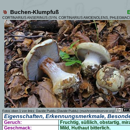
Buchen-Klumpfuß
CORTINARIUS ANSERINUS (SYN.
CORTINARIUS AMOENOLENS, PHLEGMAC
Fotos oben 1 von links:
Davide Puddu (Davide Puddu)
(mushroomobserver.org)
Eigenschaften, Erkennungsmerkmale, Besonde
Geruch:
Fruchtig, süßlich, obstartig, mir
Geschmack:
Mild,
Huthaut bitterlich.